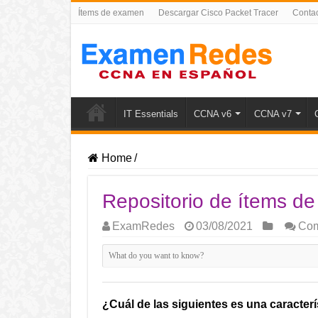
Ítems de examen
Descargar Cisco Packet Tracer
Conta
IT Essentials
CCNA v6
CCNA v7
Home
/
Repositorio de ítems d
ExamRedes
03/08/2021
Com
¿Cuál de las siguientes es una caracter