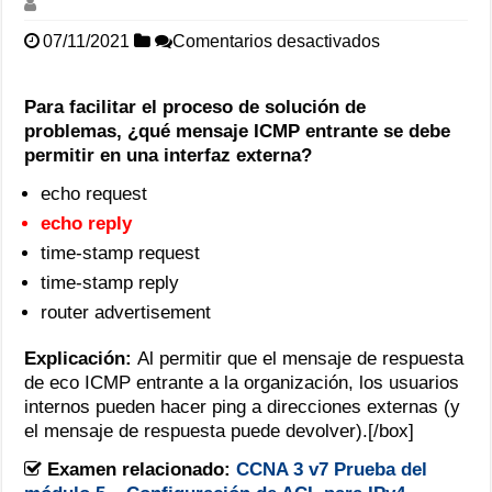
en
07/11/2021
Comentarios desactivados
Para
facilitar
el
Para facilitar el proceso de solución de
proceso
problemas, ¿qué mensaje ICMP entrante se debe
de
permitir en una interfaz externa?
solución
de
echo request
problemas,
¿qué
echo reply
mensaje
time-stamp request
ICMP
entrante
time-stamp reply
se
router advertisement
debe
permitir
en
Explicación:
Al permitir que el mensaje de respuesta
una
de eco ICMP entrante a la organización, los usuarios
interfaz
internos pueden hacer ping a direcciones externas (y
externa?
el mensaje de respuesta puede devolver).[/box]
Examen relacionado:
CCNA 3 v7 Prueba del