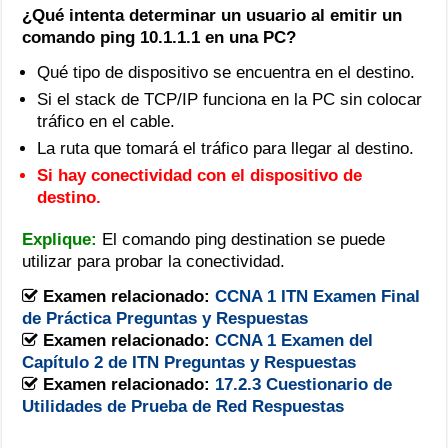
determinar
¿Qué intenta determinar un usuario al emitir un
un
comando ping 10.1.1.1 en una PC?
usuario
al
Qué tipo de dispositivo se encuentra en el destino.
emitir
Si el stack de TCP/IP funciona en la PC sin colocar
un
comando
tráfico en el cable.
ping
La ruta que tomará el tráfico para llegar al destino.
10.1.1.1
en
Si hay conectividad con el dispositivo de
una
destino.
PC?
Explique:
El comando ping destination se puede
utilizar para probar la conectividad.
Examen relacionado:
CCNA 1 ITN Examen Final
de Práctica Preguntas y Respuestas
Examen relacionado:
CCNA 1 Examen del
Capítulo 2 de ITN Preguntas y Respuestas
Examen relacionado:
17.2.3 Cuestionario de
Utilidades de Prueba de Red Respuestas