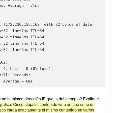
s, Average = 71ms

 [172.230.155.162] with 32 bytes of data:

=32 time=7ms TTL=54

=32 time=6ms TTL=54

=32 time=7ms TTL=54

=32 time=6ms TTL=54

62:

 4, Lost = 0 (0% loss),

illi-seconds:

ne la misma dirección IP que la del ejemplo? Explique.
ráfica. Cisco aloja su contenido web en una serie de
Cisco carga exactamente el mismo contenido en varios