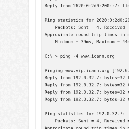
Reply from 2620:0:2d0:200::7: tim
Ping statistics for 2620:0:2d0:20
    Packets: Sent = 4, Received =
Approximate round trip times in m
    Minimum = 39ms, Maximum = 44m
C:\ > ping -4 www.icann.org

Pinging www.vip.icann.org [192.0.
Reply from 192.0.32.7: bytes=32 t
Reply from 192.0.32.7: bytes=32 t
Reply from 192.0.32.7: bytes=32 t
Reply from 192.0.32.7: bytes=32 t
Ping statistics for 192.0.32.7:

    Packets: Sent = 4, Received =
Approximate round trip times in m