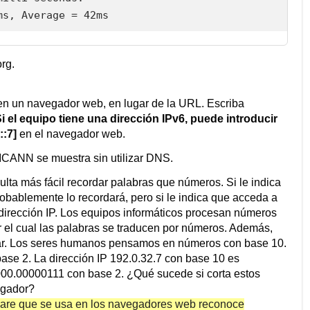
rg.
 en un navegador web, en lugar de la URL. Escriba
i el equipo tiene una dirección IPv6, puede introducir
::7]
en el navegador web.
 ICANN se muestra sin utilizar DNS.
lta más fácil recordar palabras que números. Si le indica
robablemente lo recordará, pero si le indica que acceda a
na dirección IP. Los equipos informáticos procesan números
r el cual las palabras se traducen por números. Además,
gar. Los seres humanos pensamos en números con base 10.
ase 2. La dirección IP 192.0.32.7 con base 10 es
0.00000111 con base 2. ¿Qué sucede si corta estos
egador?
tware que se usa en los navegadores web reconoce