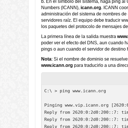
b. En el símbolo del sistema, haga ping a
Numbers (ICANN),
icann.org
. ICANN coord
administración del sistema de nombres de d
servidores raíz. El equipo debe traducir w
los paquetes del protocolo de mensajes de 
La primera línea de la salida muestra
www.
poder ver el efecto del DNS, aun cuando hay
pings o aun cuando el servidor de destino 
Nota
: Si el nombre de dominio se resuelv
www.icann.org
para traducirlo a una direc
C:\ > ping www.icann.org

Pinging www.vip.icann.org [2620:0
Reply from 2620:0:2d0:200::7: tim
Reply from 2620:0:2d0:200::7: tim
Reply from 2620:0:2d0:200::7: tim