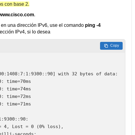
s con base 2.
 www.cisco.com
.
e en una dirección IPv6, use el comando
ping -4
ección IPv4, si lo desea
Copy
0:1408:7:1:9300::90] with 32 bytes of data:

: time=70ms

: time=74ms

: time=72ms

: time=71ms

:9300::90:

 4, Lost = 0 (0% loss),

illi-seconds:
