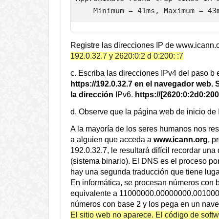
Registre las direcciones IP de www.icann.o
192.0.32.7 y 2620:0:2 d 0:200: :7
c. Escriba las direcciones IPv4 del paso b
https://192.0.32.7 en el navegador web. S
la dirección
IPv6.
https://[2620:0:2d0:200
d. Observe que la página web de inicio de
A la mayoría de los seres humanos nos resu
a alguien que acceda a
www.icann.org
, p
192.0.32.7, le resultará difícil recordar u
(sistema binario). El DNS es el proceso po
hay una segunda traducción que tiene lu
En informática, se procesan números con b
equivalente a 11000000.00000000.0010000
números con base 2 y los pega en un nav
El sitio web no aparece. El código de sof