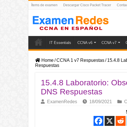
Ítems de examen
Descargar Cisco Packet Tracer
Conta
IT Essentials
CCNA v6
CCNA v7
Home
/
CCNA 1 v7 Respuestas
/
15.4.8 La
Respuestas
15.4.8 Laboratorio: Obs
DNS Respuestas
ExamenRedes
18/09/2021
C