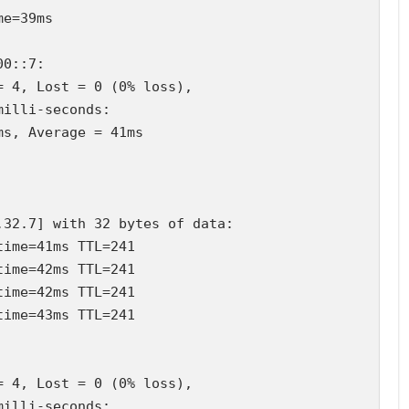
e=39ms

0::7:

 4, Lost = 0 (0% loss),

illi-seconds:

s, Average = 41ms

32.7] with 32 bytes of data:

ime=41ms TTL=241

ime=42ms TTL=241

ime=42ms TTL=241

ime=43ms TTL=241

 4, Lost = 0 (0% loss),

illi-seconds:
