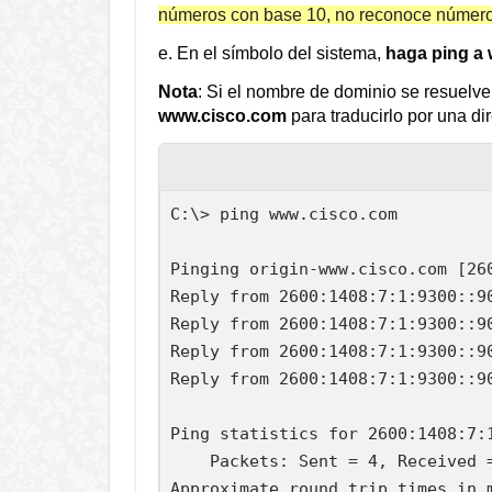
números con base 10, no reconoce número
e. En el símbolo del sistema,
haga ping a
Nota
: Si el nombre de dominio se resuelv
www.cisco.com
para traducirlo por una dir
C:\> ping www.cisco.com

Pinging origin-www.cisco.com [260
Reply from 2600:1408:7:1:9300::90
Reply from 2600:1408:7:1:9300::90
Reply from 2600:1408:7:1:9300::90
Reply from 2600:1408:7:1:9300::90
Ping statistics for 2600:1408:7:1
    Packets: Sent = 4, Received =
Approximate round trip times in m