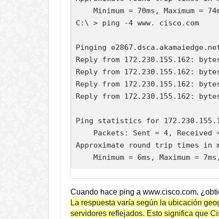
    Minimum = 70ms, Maximum = 74m
C:\ > ping -4 www. cisco.com

Pinging e2867.dsca.akamaiedge.net
Reply from 172.230.155.162: bytes
Reply from 172.230.155.162: bytes
Reply from 172.230.155.162: bytes
Reply from 172.230.155.162: bytes
Ping statistics for 172.230.155.1
    Packets: Sent = 4, Received =
Approximate round trip times in m
Cuando hace ping a www.cisco.com, ¿obtie
La respuesta varía según la ubicación geog
servidores reflejados. Esto significa que 