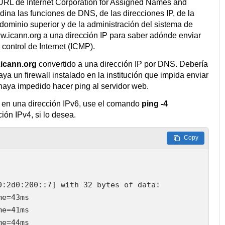
l URL de Internet Corporation for Assigned Names and
ina las funciones de DNS, de las direcciones IP, de la
ominio superior y de la administración del sistema de
ww.icann.org a una dirección IP para saber adónde enviar
control de Internet (ICMP).
icann.org
convertido a una dirección IP por DNS. Debería
a un firewall instalado en la institución que impida enviar
haya impedido hacer ping al servidor web.
e en una dirección IPv6, use el comando
ping -4
ción IPv4, si lo desea.
Copy
:2d0:200::7] with 32 bytes of data:

e=43ms

e=41ms

e=44ms
