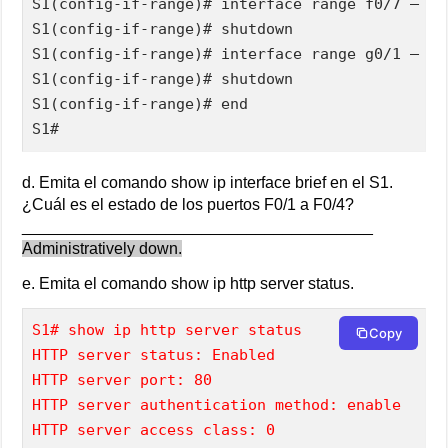
S1(config-if-range)# interface range f0/7 – 24

S1(config-if-range)# shutdown

S1(config-if-range)# interface range g0/1 – 2

S1(config-if-range)# shutdown

S1(config-if-range)# end

S1#
d. Emita el comando show ip interface brief en el S1.
¿Cuál es el estado de los puertos F0/1 a F0/4?
_______________________________________
Administratively down.
e. Emita el comando show ip http server status.
S1# show ip http server status
Copy
HTTP server status: Enabled
HTTP server port: 80
HTTP server authentication method: enable
HTTP server access class: 0