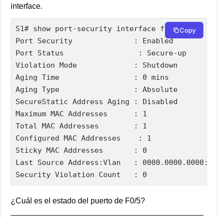
interface.
S1# show port-security interface f0/5  

Copy
Port Security              : Enabled  

Port Status                 : Secure-up  

Violation Mode             : Shutdown  

Aging Time                 : 0 mins  

Aging Type                 : Absolute  

SecureStatic Address Aging : Disabled  

Maximum MAC Addresses      : 1  

Total MAC Addresses        : 1  

Configured MAC Addresses    : 1  

Sticky MAC Addresses       : 0  

Last Source Address:Vlan   : 0000.0000.0000:0  
Security Violation Count   : 0
¿Cuál es el estado del puerto de F0/5?
____________________________________________