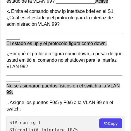
estado de la VLAN 99? _______________
Active
k. Emita el comando show ip interface brief en el S1.
¿Cuál es el estado y el protocolo para la interfaz de
administración VLAN 99?
____________________________________________
_____
El estado es up y el protocolo figura como down.
¿Por qué el protocolo figura como down, a pesar de que
usted emitió el comando no shutdown para la interfaz
VLAN 99?
____________________________________________
_____
No se asignaron puertos físicos en el switch a la VLAN
99.
l. Asigne los puertos F0/5 y F0/6 a la VLAN 99 en el
switch.
S1# config t

Copy
S1(config)# interface f0/5
