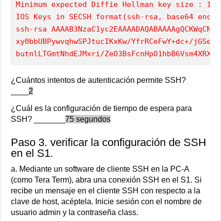
Minimum expected Diffie Hellman key size : 102
IOS Keys in SECSH format(ssh-rsa, base64 encod
ssh-rsa AAAAB3NzaC1yc2EAAAADAQABAAAAgQCKWqCN0g
xy0bbUBPywvqhwSPJtucIKxKw/YfrRCeFwY+dc+/jGSeck
butnlLTGmtNhdEJMxri/ZeO3BsFcnHpO1hbB6Vsm4XRXGk
¿Cuántos intentos de autenticación permite SSH?
____
2
¿Cuál es la configuración de tiempo de espera para
SSH? _______
75 segundos
Paso 3. verificar la configuración de SSH
en el S1.
a. Mediante un software de cliente SSH en la PC-A
(como Tera Term), abra una conexión SSH en el S1. Si
recibe un mensaje en el cliente SSH con respecto a la
clave de host, acéptela. Inicie sesión con el nombre de
usuario admin y la contraseña class.