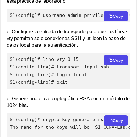
esta práctica de laboratorio.
S1(config)# username admin privilege 15 secret
Copy
c. Configure la entrada de transporte para que las líneas
vty permitan solo conexiones SSH y utilicen la base de
datos local para la autenticación.
S1(config)# line vty 0 15

Copy
S1(config-line)# transport input ssh

S1(config-line)# login local

S1(config-line)# exit
d. Genere una clave criptográfica RSA con un módulo de
1024 bits.
S1(config)# crypto key generate rsa modulus 102
Copy
The name for the keys will be: S1.CCNA-Lab.com
