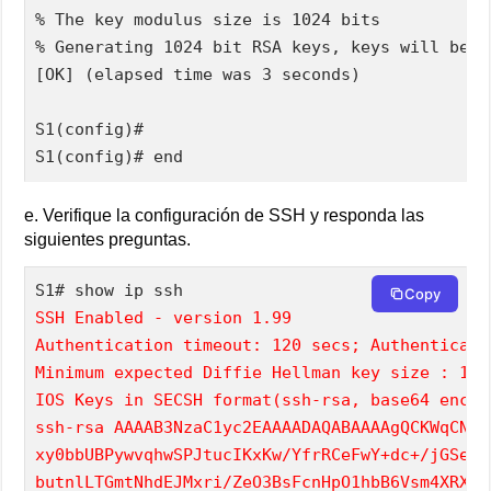
% The key modulus size is 1024 bits

% Generating 1024 bit RSA keys, keys will be n
[OK] (elapsed time was 3 seconds)

S1(config)#

S1(config)# end
e. Verifique la configuración de SSH y responda las
siguientes preguntas.
Copy
SSH Enabled - version 1.99
Authentication timeout: 120 secs; Authenticati
Minimum expected Diffie Hellman key size : 102
IOS Keys in SECSH format(ssh-rsa, base64 encod
ssh-rsa AAAAB3NzaC1yc2EAAAADAQABAAAAgQCKWqCN0g
xy0bbUBPywvqhwSPJtucIKxKw/YfrRCeFwY+dc+/jGSeck
butnlLTGmtNhdEJMxri/ZeO3BsFcnHpO1hbB6Vsm4XRXGk