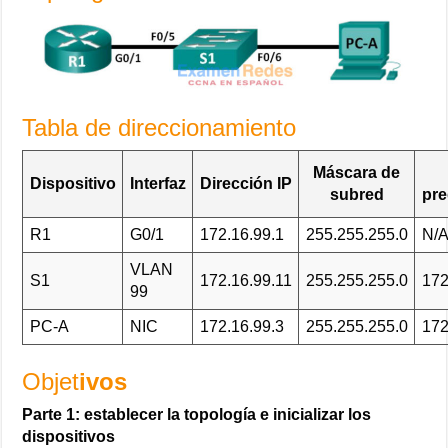
Tabla de direccionamiento
Máscara de
Dispositivo
Interfaz
Dirección IP
subred
pre
R1
G0/1
172.16.99.1
255.255.255.0
N/
VLAN
S1
172.16.99.11
255.255.255.0
172
99
PC-A
NIC
172.16.99.3
255.255.255.0
172
Objet
ivos
Parte 1: establecer la topología e inicializar los
dispositivos