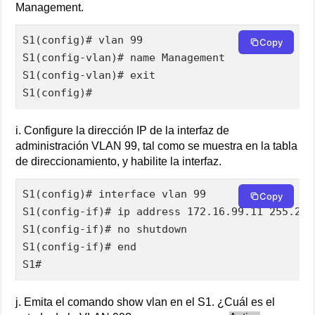
Management.
S1(config)# vlan 99

Copy
S1(config-vlan)# name Management

S1(config-vlan)# exit

S1(config)#
i. Configure la dirección IP de la interfaz de
administración VLAN 99, tal como se muestra en la tabla
de direccionamiento, y habilite la interfaz.
S1(config)# interface vlan 99

Copy
S1(config-if)# ip address 172.16.99.11 255.255.
S1(config-if)# no shutdown

S1(config-if)# end

S1#
j. Emita el comando show vlan en el S1. ¿Cuál es el