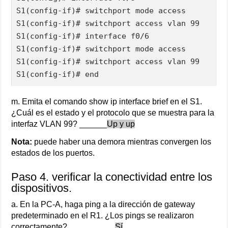
S1(config-if)# switchport mode access

S1(config-if)# switchport access vlan 99

S1(config-if)# interface f0/6

S1(config-if)# switchport mode access

S1(config-if)# switchport access vlan 99

S1(config-if)# end
m. Emita el comando show ip interface brief en el S1.
¿Cuál es el estado y el protocolo que se muestra para la
interfaz VLAN 99? ______
Up y up
Nota:
puede haber una demora mientras convergen los
estados de los puertos.
Paso 4. verificar la conectividad entre los
dispositivos.
a. En la PC-A, haga ping a la dirección de gateway
predeterminado en el R1. ¿Los pings se realizaron
correctamente? __________
Sí