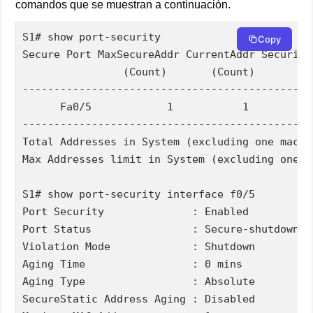
comandos que se muestran a continuación.
S1# show port-security  

Copy
Secure Port MaxSecureAddr CurrentAddr Security
                (Count)       (Count)        (C
----------------------------------------------
      Fa0/5            1           1          
----------------------------------------------
Total Addresses in System (excluding one mac p
Max Addresses limit in System (excluding one m
S1# show port-security interface f0/5  

Port Security              : Enabled  

Port Status                : Secure-shutdown  

Violation Mode             : Shutdown  

Aging Time                 : 0 mins  

Aging Type                 : Absolute  

SecureStatic Address Aging : Disabled  
