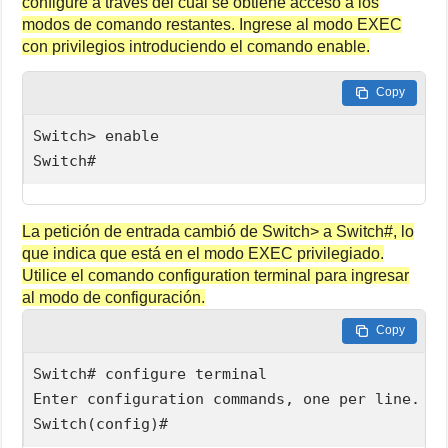
configure a través del cual se obtiene acceso a los
modos de comando restantes. Ingrese al modo EXEC
con privilegios introduciendo el comando enable.
Copy
Switch> enable

Switch#
La petición de entrada cambió de Switch> a Switch#, lo
que indica que está en el modo EXEC privilegiado.
Utilice el comando configuration terminal para ingresar
al modo de configuración.
Copy
Switch# configure terminal

Enter configuration commands, one per line. En
Switch(config)#