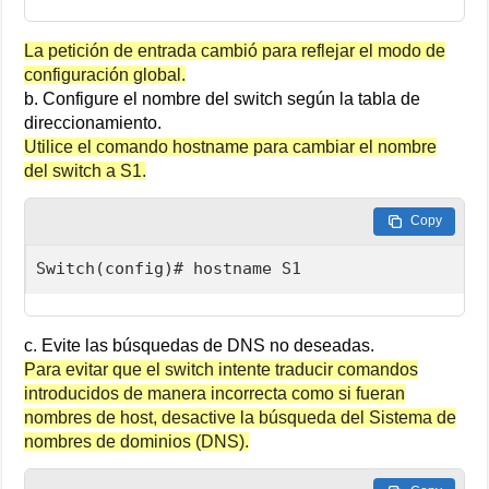
La petición de entrada cambió para reflejar el modo de
configuración global.
b. Configure el nombre del switch según la tabla de
direccionamiento.
Utilice el comando hostname para cambiar el nombre
del switch a S1.
Copy
Switch(config)# hostname S1
c. Evite las búsquedas de DNS no deseadas.
Para evitar que el switch intente traducir comandos
introducidos de manera incorrecta como si fueran
nombres de host, desactive la búsqueda del Sistema de
nombres de dominios (DNS).