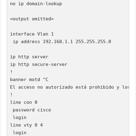
no ip domain-lookup

<output omitted>

interface Vlan 1

 ip address 192.168.1.1 255.255.255.0

ip http server

ip http secure-server

!

banner motd ^C

El acceso no autorizado está prohibido y los i
!

line con 0

 password cisco

 login

line vty 0 4

 login
