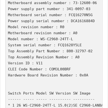
Motherboard assembly number : 73-12600-06

Power supply part number : 341-0097-03

Motherboard serial number : FCQ16270N5G

Power supply serial number : DCA1616884D

Model revision number : R0

Motherboard revision number : A0

Model number : WS-C2960-24TT-L

System serial number : FCQ1628Y5LE

Top Assembly Part Number : 800-32797-02

Top Assembly Revision Number : A0

Version ID : V11

CLEI Code Number : COM3L00BRF

Hardware Board Revision Number : 0x0A

Switch Ports Model SW Version SW Image        
------ ----- ----- ---------- ----------      
* 1 26 WS-C2960-24TT-L 15.0(2)SE C2960-LANBASE