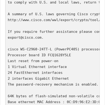
to comply with U.S. and local laws, return thi
A summary of U.S. laws governing Cisco cryptog
http://www.cisco.com/wwl/export/crypto/tool/st
export@cisco.com
.

cisco WS-C2960-24TT-L (PowerPC405) processor (
Processor board ID FCQ1628Y5LE

Last reset from power-on

1 Virtual Ethernet interface

24 FastEthernet interfaces

2 interfaces Gigabit Ethernet

The password-recovery mechanism is enabled.

64K bytes of flash-simulated non-volatile conf
Base ethernet MAC Address : 0C:D9:96:E2:3D:00
