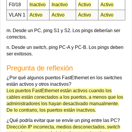
F0/18
Inactivo
Inactivo
Activo
Activo
VLAN 1
Activo
Activo
Activo
Activo
m. Desde un PC, ping S1 y S2. Los pings deberían ser
correctos.
n. Desde un switch, ping PC-A y PC-B. Los pings deben
ser exitosos.
Pregunta de reflexión
¿Por qué algunos puertos FastEthernet en los switches
están activos y otros inactivos?
Los puertos FastEthernet están activos cuando los
cables están conectados a los puertos, a menos que los
administradores los hayan desactivado manualmente.
De lo contrario, los puertos están inactivos.
¿Qué podría evitar que se envíe un ping entre las PC?
Dirección IP incorrecta, medios desconectados, switch