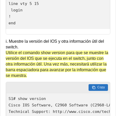
line vty 5 15

 login

!

i. Muestre la versión del IOS y otra información útil del
switch.
Utilice el comando show version para que se muestre la
versión del IOS que se ejecuta en el switch, junto con
otra información útil. Una vez más, necesitará utilizar la
barra espaciadora para avanzar por la información que
se muestra.
Copy
S1# show version

Cisco IOS Software, C2960 Software (C2960-LANB
Technical Support: http://www.cisco.com/techsu