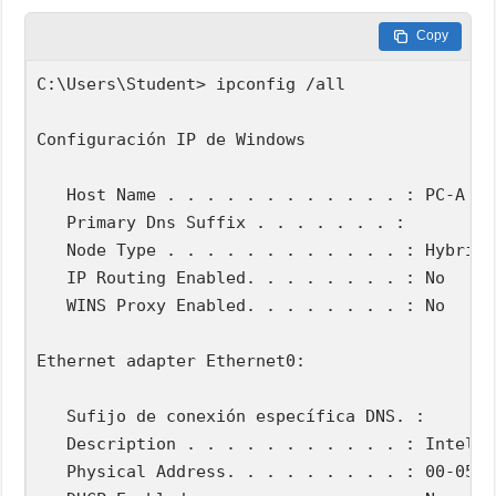
Copy
C:\Users\Student> ipconfig /all

Configuración IP de Windows

   Host Name . . . . . . . . . . . . : PC-A

   Primary Dns Suffix . . . . . . . : 

   Node Type . . . . . . . . . . . . : Hybrid

   IP Routing Enabled. . . . . . . . : No

   WINS Proxy Enabled. . . . . . . . : No

Ethernet adapter Ethernet0:

   Sufijo de conexión específica DNS. : 

   Description . . . . . . . . . . . : Intel(R
   Physical Address. . . . . . . . . : 00-05-5