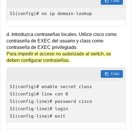
Copy
S1(config)# no ip domain-lookup
d. Introduzca contraseñas locales. Utilice cisco como
contraseña de EXEC del usuario y class como
contraseña de EXEC privilegiado.
Para impedir el acceso no autorizado al switch, se
deben configurar contraseñas.
Copy
S1(config)# enable secret class

S1(config)# line con 0

S1(config-line)# password cisco

S1(config-line)# login

S1(config-line)# exit