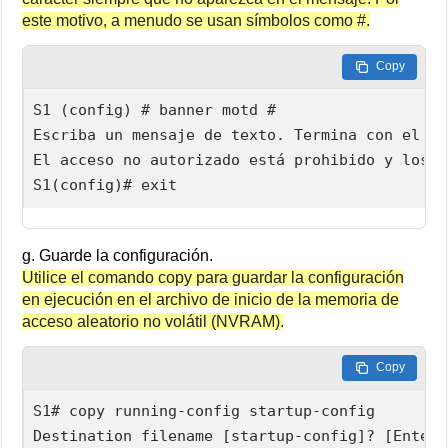
este motivo, a menudo se usan símbolos como #.
Copy
S1 (config) # banner motd #

Escriba un mensaje de texto. Termina con el ca
El acceso no autorizado está prohibido y los i
S1(config)# exit
g. Guarde la configuración.
Utilice el comando copy para guardar la configuración
en ejecución en el archivo de inicio de la memoria de
acceso aleatorio no volátil (NVRAM).
Copy
S1# copy running-config startup-config

Destination filename [startup-config]? [Enter]
