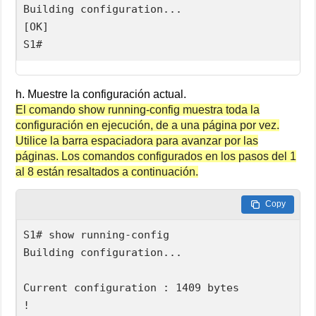
Building configuration...

[OK]

S1#
h. Muestre la configuración actual.
El comando show running-config muestra toda la
configuración en ejecución, de a una página por vez.
Utilice la barra espaciadora para avanzar por las
páginas. Los comandos configurados en los pasos del 1
al 8 están resaltados a continuación.
Copy
S1# show running-config

Building configuration...

Current configuration : 1409 bytes

!
