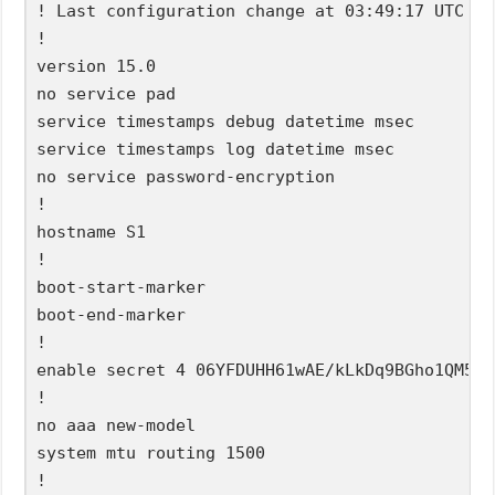
! Last configuration change at 03:49:17 UTC Mo
!

version 15.0

no service pad

service timestamps debug datetime msec

service timestamps log datetime msec

no service password-encryption

!

hostname S1

!

boot-start-marker

boot-end-marker

!

enable secret 4 06YFDUHH61wAE/kLkDq9BGho1QM5En
!

no aaa new-model

system mtu routing 1500

!
