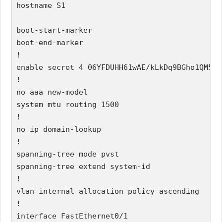
hostname S1

boot-start-marker

boot-end-marker

!

enable secret 4 06YFDUHH61wAE/kLkDq9BGho1QM5En
!

no aaa new-model

system mtu routing 1500

!

no ip domain-lookup

!

spanning-tree mode pvst

spanning-tree extend system-id

!

vlan internal allocation policy ascending

!

interface FastEthernet0/1
