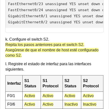
FastEthernet0/23 unassigned YES unset down dow
FastEthernet0/24 unassigned YES unset down dow
GigabitEthernet0/1 unassigned YES unset down d
k. Configure el switch S2.
Repita los pasos anteriores para el switch S2.
Asegúrese de que el nombre de host esté configurado
como S2.
l. Registre el estado de interfaz para las interfaces
siguientes.
S1
S1
S2
S2
Interfaz
Status
Protocol
Status
Protocol
F0/1
Activo
Activo
Activo
Activo
F0/6
Activo
Activo
Inactivo
Inactivo