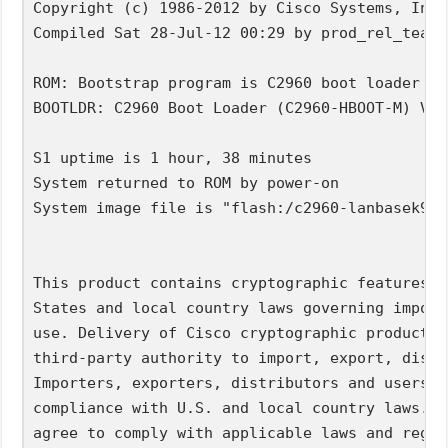
Copyright (c) 1986-2012 by Cisco Systems, Inc.

Compiled Sat 28-Jul-12 00:29 by prod_rel_team

ROM: Bootstrap program is C2960 boot loader

BOOTLDR: C2960 Boot Loader (C2960-HBOOT-M) Ver
S1 uptime is 1 hour, 38 minutes

System returned to ROM by power-on

System image file is "flash:/c2960-lanbasek9-m
This product contains cryptographic features a
States and local country laws governing import
use. Delivery of Cisco cryptographic products 
third-party authority to import, export, distr
Importers, exporters, distributors and users a
compliance with U.S. and local country laws. B
agree to comply with applicable laws and regul