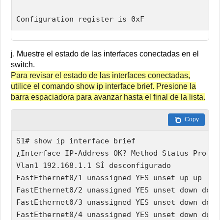
j. Muestre el estado de las interfaces conectadas en el
switch.
Para revisar el estado de las interfaces conectadas,
utilice el comando show ip interface brief. Presione la
barra espaciadora para avanzar hasta el final de la lista.
Copy
S1# show ip interface brief

¿Interface IP-Address OK? Method Status Protoco
Vlan1 192.168.1.1 SÍ desconfigurado      

FastEthernet0/1 unassigned YES unset up up     
FastEthernet0/2 unassigned YES unset down down 
FastEthernet0/3 unassigned YES unset down down 
FastEthernet0/4 unassigned YES unset down down 