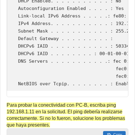
   DHCP Enabled. . . . . . . . . . . : No

   Autoconfiguration Enabled . . . . : Yes

   Link-local IPv6 Address . . . . .: fe80: :a
   IPv4 Address. . . . . . . . . . . : 192.168
   Subnet Mask . . . . . . . . . . . : 255.255
   Default Gateway . . . . . . . . . : 

   DHCPv6 IAID . . . . . . . . . . . : 50334761
   DHCPv6 IAID . . . . . . . . : 00-01-00-01-2
   DNS Servers . . . . . . . . . . .: fec 0:0:
                                       fec0:0:
                                       fec0:0:
Para probar la conectividad con PC-B, escriba ping
192.168.1.11 en la solicitud. El ping debería realizarse
correctamente. Si no lo fueron, solucione los problemas
que haya presentes.
Copy