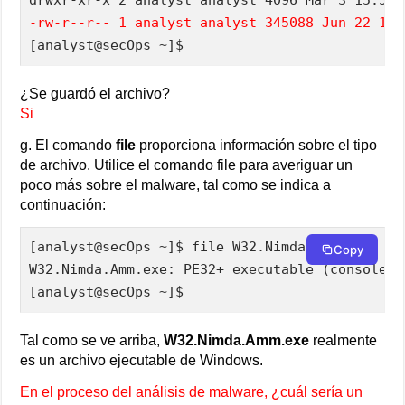
-rw-r--r-- 1 analyst analyst 345088 Jun 22 15:
[analyst@secOps ~]$
¿Se guardó el archivo?
Si
g. El comando
file
proporciona información sobre el tipo
de archivo. Utilice el comando file para averiguar un
poco más sobre el malware, tal como se indica a
continuación:
[analyst@secOps ~]$ file W32.Nimda.Amm.exe

Copy
W32.Nimda.Amm.exe: PE32+ executable (console) 
[analyst@secOps ~]$
Tal como se ve arriba,
W32.Nimda.Amm.exe
realmente
es un archivo ejecutable de Windows.
En el proceso del análisis de malware, ¿cuál sería un