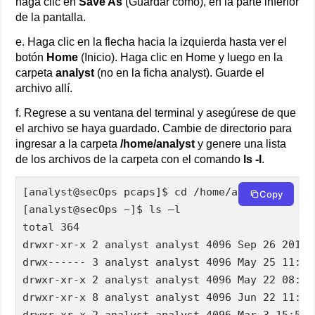
haga clic en
Save As
(Guardar como), en la parte inferior
de la pantalla.
e. Haga clic en la flecha hacia la izquierda hasta ver el
botón
Home
(Inicio). Haga clic en Home y luego en la
carpeta
analyst
(no en la ficha analyst). Guarde el
archivo allí.
f. Regrese a su ventana del terminal y asegúrese de que
el archivo se haya guardado. Cambie de directorio para
ingresar a la carpeta
/home/analyst
y genere una lista
de los archivos de la carpeta con el comando
ls -l
.
[analyst@secOps pcaps]$ cd /home/analyst

Copy
[analyst@secOps ~]$ ls –l

total 364

drwxr-xr-x 2 analyst analyst 4096 Sep 26 2014 D
drwx------ 3 analyst analyst 4096 May 25 11:16 
drwxr-xr-x 2 analyst analyst 4096 May 22 08:39 
drwxr-xr-x 8 analyst analyst 4096 Jun 22 11:38