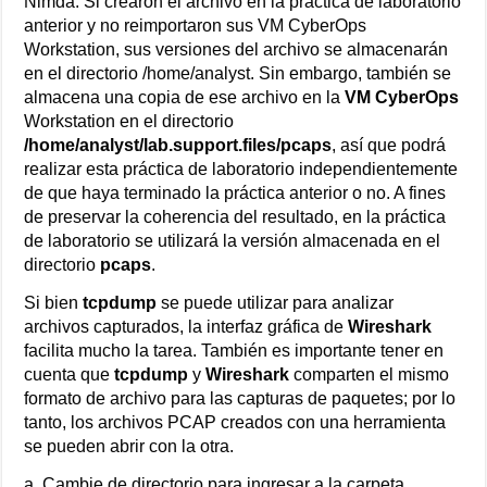
Nimda. Si crearon el archivo en la práctica de laboratorio
anterior y no reimportaron sus VM CyberOps
Workstation, sus versiones del archivo se almacenarán
en el directorio /home/analyst. Sin embargo, también se
almacena una copia de ese archivo en la
VM CyberOps
Workstation en el directorio
/home/analyst/lab.support.files/pcaps
, así que podrá
realizar esta práctica de laboratorio independientemente
de que haya terminado la práctica anterior o no. A fines
de preservar la coherencia del resultado, en la práctica
de laboratorio se utilizará la versión almacenada en el
directorio
pcaps
.
Si bien
tcpdump
se puede utilizar para analizar
archivos capturados, la interfaz gráfica de
Wireshark
facilita mucho la tarea. También es importante tener en
cuenta que
tcpdump
y
Wireshark
comparten el mismo
formato de archivo para las capturas de paquetes; por lo
tanto, los archivos PCAP creados con una herramienta
se pueden abrir con la otra.
a. Cambie de directorio para ingresar a la carpeta