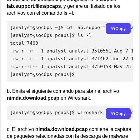
lab.support.files/pcaps
, y genere un listado de los
archivos con el comando
ls –l
.
[analyst@secOps ~]$ cd lab.support.files/pcaps

Copy
[analyst@secOps pcaps]$ ls -l

total 7460

-rw-r--r-- 1 analyst analyst 3510551 Aug 7 15:
-rw-r--r-- 1 analyst analyst 371462 Jun 22 10:
-rw-r--r-- 1 analyst analyst 3750153 May 25 11
[analyst@secOps pcaps]$
b. Emita el siguiente comando para abrir el archivo
nimda.download.pcap
en Wireshark.
[analyst@secOps pcaps]$ wireshark nimda.downlo
Copy
c. El archivo
nimda.download.pcap
contiene la captura
de paquetes relacionadas con la descarga de malware