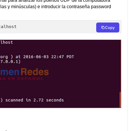
inal para analizar los puertos UDP de la computadora
las y minúsculas) e introducir la contraseña password
calhost
Copy