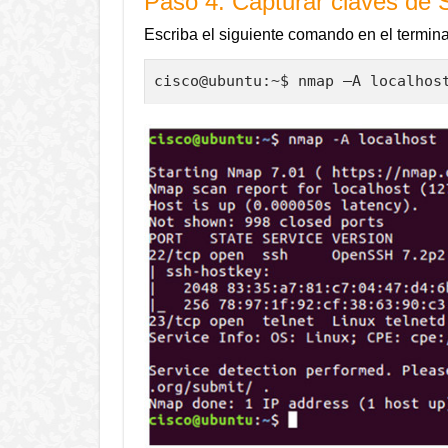
Paso 4: Capturar claves de
Escriba el siguiente comando en el terminal 
cisco@ubuntu:~$ nmap –A localhos