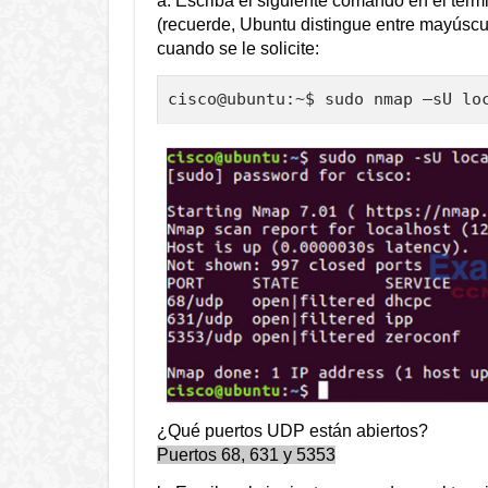
a. Escriba el siguiente comando en el term
(recuerde, Ubuntu distingue entre mayúscu
cuando se le solicite:
cisco@ubuntu:~$ sudo nmap –sU lo
¿Qué puertos UDP están abiertos?
Puertos 68, 631 y 5353