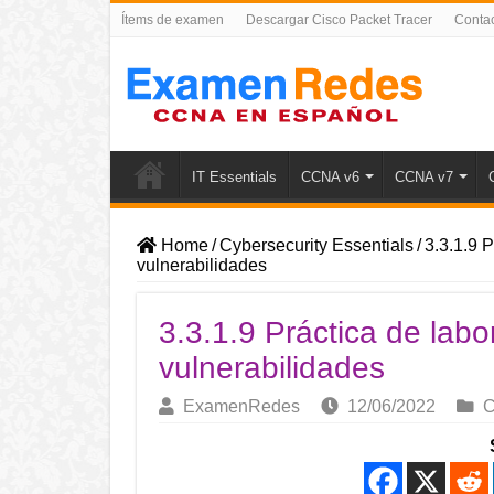
Ítems de examen
Descargar Cisco Packet Tracer
Conta
IT Essentials
CCNA v6
CCNA v7
Home
/
Cybersecurity Essentials
/
3.3.1.9 
vulnerabilidades
3.3.1.9 Práctica de lab
vulnerabilidades
ExamenRedes
12/06/2022
C