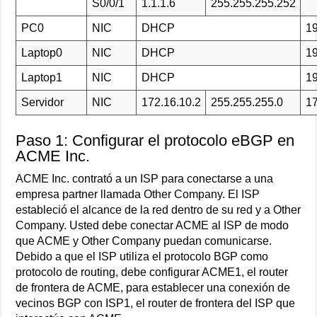
S0/0/1
1.1.1.6
255.255.255.252
PC0
NIC
DHCP
19
Laptop0
NIC
DHCP
19
Laptop1
NIC
DHCP
19
Servidor
NIC
172.16.10.2
255.255.255.0
17
Paso 1: Configurar el protocolo eBGP en
ACME Inc.
ACME Inc. contrató a un ISP para conectarse a una
empresa partner llamada Other Company. El ISP
estableció el alcance de la red dentro de su red y a Other
Company. Usted debe conectar ACME al ISP de modo
que ACME y Other Company puedan comunicarse.
Debido a que el ISP utiliza el protocolo BGP como
protocolo de routing, debe configurar ACME1, el router
de frontera de ACME, para establecer una conexión de
vecinos BGP con ISP1, el router de frontera del ISP que