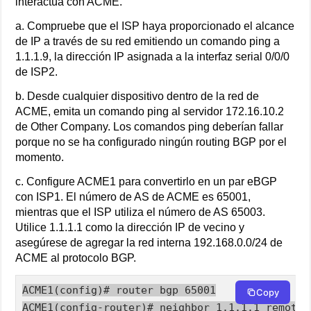
interactúa con ACME.
a. Compruebe que el ISP haya proporcionado el alcance
de IP a través de su red emitiendo un comando ping a
1.1.1.9, la dirección IP asignada a la interfaz serial 0/0/0
de ISP2.
b. Desde cualquier dispositivo dentro de la red de
ACME, emita un comando ping al servidor 172.16.10.2
de Other Company. Los comandos ping deberían fallar
porque no se ha configurado ningún routing BGP por el
momento.
c. Configure ACME1 para convertirlo en un par eBGP
con ISP1. El número de AS de ACME es 65001,
mientras que el ISP utiliza el número de AS 65003.
Utilice 1.1.1.1 como la dirección IP de vecino y
asegúrese de agregar la red interna 192.168.0.0/24 de
ACME al protocolo BGP.
ACME1(config)# router bgp 65001

Copy
ACME1(config-router)# neighbor 1.1.1.1 remote-a