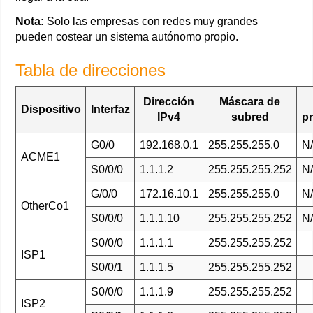
Nota:
Solo las empresas con redes muy grandes
pueden costear un sistema autónomo propio.
Tabla de direcciones
Dirección
Máscara de
Dispositivo
Interfaz
IPv4
subred
p
G0/0
192.168.0.1
255.255.255.0
N
ACME1
S0/0/0
1.1.1.2
255.255.255.252
N
G/0/0
172.16.10.1
255.255.255.0
N
OtherCo1
S0/0/0
1.1.1.10
255.255.255.252
N
S0/0/0
1.1.1.1
255.255.255.252
ISP1
S0/0/1
1.1.1.5
255.255.255.252
S0/0/0
1.1.1.9
255.255.255.252
ISP2