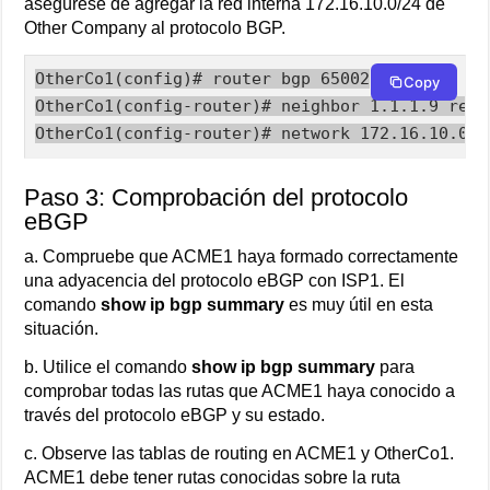
asegúrese de agregar la red interna 172.16.10.0/24 de
Other Company al protocolo BGP.
OtherCo1(config)# router bgp 65002

Copy
OtherCo1(config-router)# neighbor 1.1.1.9 remot
OtherCo1(config-router)# network 172.16.10.0 m
Paso 3: Comprobación del protocolo
eBGP
a. Compruebe que ACME1 haya formado correctamente
una adyacencia del protocolo eBGP con ISP1. El
comando
show ip bgp summary
es muy útil en esta
situación.
b. Utilice el comando
show ip bgp summary
para
comprobar todas las rutas que ACME1 haya conocido a
través del protocolo eBGP y su estado.
c. Observe las tablas de routing en ACME1 y OtherCo1.
ACME1 debe tener rutas conocidas sobre la ruta