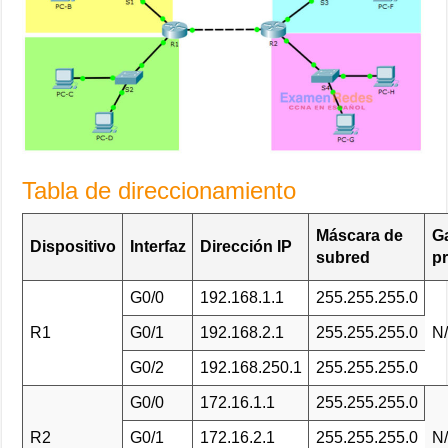
Tabla de direccionamiento
Máscara de
G
Dispositivo
Interfaz
Dirección IP
subred
p
G0/0
192.168.1.1
255.255.255.0
R1
G0/1
192.168.2.1
255.255.255.0
N
G0/2
192.168.250.1
255.255.255.0
G0/0
172.16.1.1
255.255.255.0
R2
G0/1
172.16.2.1
255.255.255.0
N