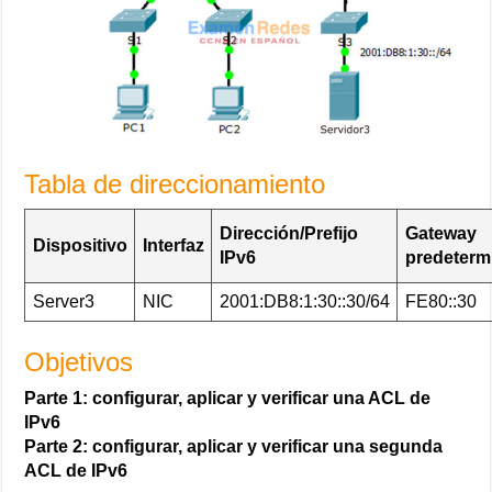
Tabla de direccionamiento
Dirección/Prefijo
Gateway
Dispositivo
Interfaz
IPv6
predeterm
Server3
NIC
2001:DB8:1:30::30/64
FE80::30
Objetivos
Parte 1: configurar, aplicar y verificar una ACL de
IPv6
Parte 2: configurar, aplicar y verificar una segunda
ACL de IPv6