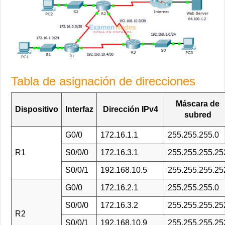
Tabla de asignación de direcciones
Máscara de
Dispositivo
Interfaz
Dirección IPv4
subred
G0/0
172.16.1.1
255.255.255.0
R1
S0/0/0
172.16.3.1
255.255.255.25
S0/0/1
192.168.10.5
255.255.255.25
G0/0
172.16.2.1
255.255.255.0
S0/0/0
172.16.3.2
255.255.255.25
R2
S0/0/1
192.168.10.9
255.255.255.25