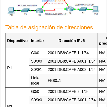
Tabla de asignación de direcciones
Dispositivo
Interfaz
Dirección IPv6
pre
G0/0
2001:DB8:CAFE:1::1/64
N/A
S0/0/0
2001:DB8:CAFE:A001::1/64
N/A
R1
S0/0/1
2001:DB8:CAFE:A003::1/64
N/A
Link-
FE80::1
N/A
local
G0/0
2001:DB8:CAFE:2::1/64
N/A
S0/0/0
2001:DB8:CAFE:A001::2/64
N/A
R2