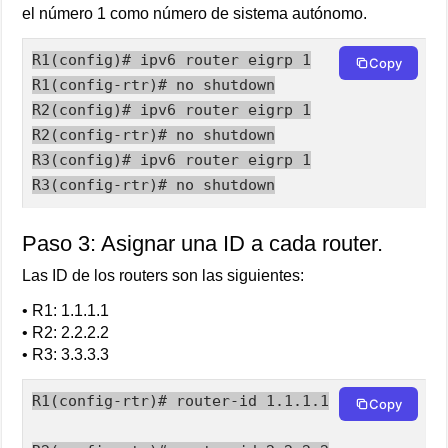
el número 1 como número de sistema autónomo.
R1(config)# ipv6 router eigrp 1

Copy
R1(config-rtr)# no shutdown

R2(config)# ipv6 router eigrp 1

R2(config-rtr)# no shutdown

R3(config)# ipv6 router eigrp 1

R3(config-rtr)# no shutdown
Paso 3: Asignar una ID a cada router.
Las ID de los routers son las siguientes:
• R1: 1.1.1.1
• R2: 2.2.2.2
• R3: 3.3.3.3
R1(config-rtr)# router-id 1.1.1.1

Copy