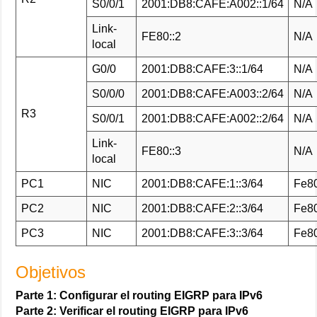
S0/0/1
2001:DB8:CAFE:A002::1/64
N/A
Link-
FE80::2
N/A
local
G0/0
2001:DB8:CAFE:3::1/64
N/A
S0/0/0
2001:DB8:CAFE:A003::2/64
N/A
R3
S0/0/1
2001:DB8:CAFE:A002::2/64
N/A
Link-
FE80::3
N/A
local
PC1
NIC
2001:DB8:CAFE:1::3/64
Fe80
PC2
NIC
2001:DB8:CAFE:2::3/64
Fe80
PC3
NIC
2001:DB8:CAFE:3::3/64
Fe80
Objetivos
Parte 1: Configurar el routing EIGRP para IPv6
Parte 2: Verificar el routing EIGRP para IPv6