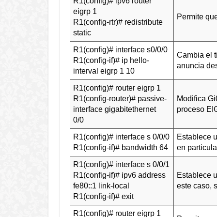
R1(config)# ipv6 router
eigrp 1
Permite que
R1(config-rtr)# redistribute
static
R1(config)# interface s0/0/0
Cambia el 
R1(config-if)# ip hello-
anuncia des
interval eigrp 1 10
R1(config)# router eigrp 1
R1(config-router)# passive-
Modifica Gi
interface gigabitethernet
proceso EI
0/0
R1(config)# interface s 0/0/0
Establece u
R1(config-if)# bandwidth 64
en particul
R1(config)# interface s 0/0/1
R1(config-if)# ipv6 address
Establece un
fe80::1 link-local
este caso, s
R1(config-if)# exit
R1(config)# router eigrp 1