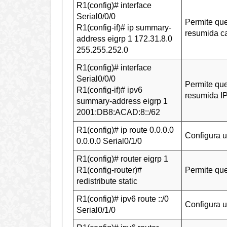
R1(config)# interface
Serial0/0/0
Permite que
R1(config-if)# ip summary-
resumida c
address eigrp 1 172.31.8.0
255.255.252.0
R1(config)# interface
Serial0/0/0
Permite que
R1(config-if)# ipv6
resumida I
summary-address eigrp 1
2001:DB8:ACAD:8::/62
R1(config)# ip route 0.0.0.0
Configura u
0.0.0.0 Serial0/1/0
R1(config)# router eigrp 1
R1(config-router)#
Permite que
redistribute static
R1(config)# ipv6 route ::/0
Configura u
Serial0/1/0