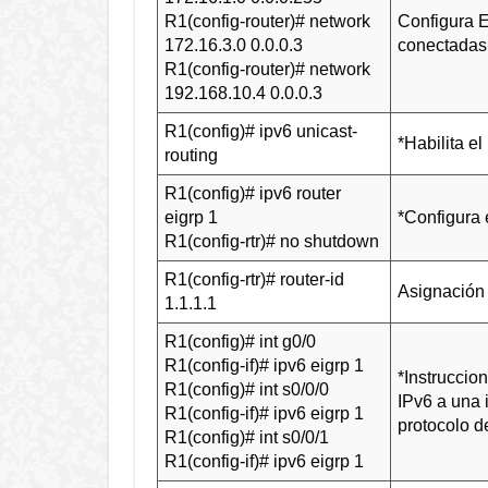
R1(config-router)# network
Configura 
172.16.3.0 0.0.0.3
conectadas
R1(config-router)# network
192.168.10.4 0.0.0.3
R1(config)# ipv6 unicast-
*Habilita el
routing
R1(config)# ipv6 router
eigrp 1
*Configura 
R1(config-rtr)# no shutdown
R1(config-rtr)# router-id
Asignación 
1.1.1.1
R1(config)# int g0/0
R1(config-if)# ipv6 eigrp 1
*Instruccio
R1(config)# int s0/0/0
IPv6 a una 
R1(config-if)# ipv6 eigrp 1
protocolo d
R1(config)# int s0/0/1
R1(config-if)# ipv6 eigrp 1