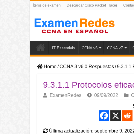
Ítems de examen
Descargar Cisco Packet Tracer
Conta
IT Essentials
CCNA v6
CCNA v7
Home
/
CCNA 3 v6.0 Respuestas
/
9.3.1.1
9.3.1.1 Protocolos efic
ExamenRedes
09/09/2022
C
Última actualización: septiembre 9, 202