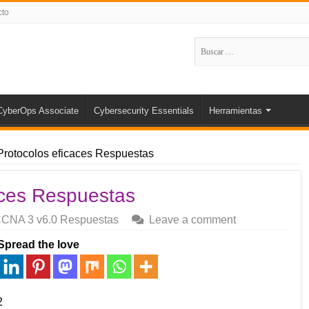
cto
Buscar:
CyberOps Associate
Cybersecurity Essentials
Herramientas
 Protocolos eficaces Respuestas
aces Respuestas
CNA 3 v6.0 Respuestas
Leave a comment
Spread the love
2