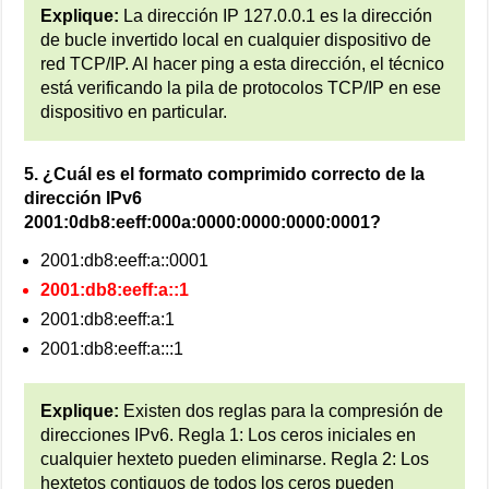
Explique:
La dirección IP 127.0.0.1 es la dirección
de bucle invertido local en cualquier dispositivo de
red TCP/IP. Al hacer ping a esta dirección, el técnico
está verificando la pila de protocolos TCP/IP en ese
dispositivo en particular.
5. ¿Cuál es el formato comprimido correcto de la
dirección IPv6
2001:0db8:eeff:000a:0000:0000:0000:0001?
2001:db8:eeff:a::0001
2001:db8:eeff:a::1
2001:db8:eeff:a:1
2001:db8:eeff:a:::1
Explique:
Existen dos reglas para la compresión de
direcciones IPv6. Regla 1: Los ceros iniciales en
cualquier hexteto pueden eliminarse. Regla 2: Los
hextetos contiguos de todos los ceros pueden