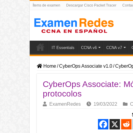
Ítems de examen
Descargar Cisco Packet Tracer
Conta
IT Essentials
CCNA v6
CCNA v7
Home
/
CyberOps Associate v1.0
/
CyberOps
CyberOps Associate: Mó
protocolos
ExamenRedes
19/03/2022
C