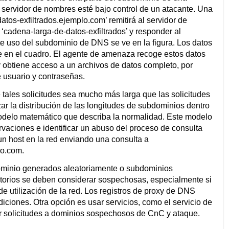
ervidor de nombres esté bajo control de un atacante. Una
os-exfiltrados.ejemplo.com’ remitirá al servidor de
‘cadena-larga-de-datos-exfiltrados’ y responder al
e uso del subdominio de DNS se ve en la figura. Los datos
 ve en el cuadro. El agente de amenaza recoge estos datos
 y obtiene acceso a un archivos de datos completo, por
 usuario y contraseñas.
tales solicitudes sea mucho más larga que las solicitudes
zar la distribución de las longitudes de subdominios dentro
odelo matemático que describa la normalidad. Este modelo
rvaciones e identificar un abuso del proceso de consulta
un host en la red enviando una consulta a
o.com.
minio generados aleatoriamente o subdominios
orios se deben considerar sospechosas, especialmente si
 utilización de la red. Los registros de proxy de DNS
iciones. Otra opción es usar servicios, como el servicio de
 solicitudes a dominios sospechosos de CnC y ataque.