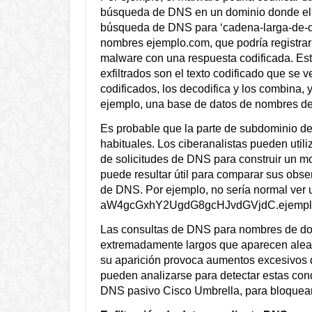
búsqueda de DNS en un dominio donde el s
búsqueda de DNS para ‘cadena-larga-de-dat
nombres ejemplo.com, que podría registrar 
malware con una respuesta codificada. Est
exfiltrados son el texto codificado que se
codificados, los decodifica y los combina,
ejemplo, una base de datos de nombres de
Es probable que la parte de subdominio de 
habituales. Los ciberanalistas pueden utili
de solicitudes de DNS para construir un m
puede resultar útil para comparar sus obse
de DNS. Por ejemplo, no sería normal ver 
aW4gcGxhY2UgdG8gcHJvdGVjdC.ejempl
Las consultas de DNS para nombres de do
extremadamente largos que aparecen aleat
su aparición provoca aumentos excesivos de
pueden analizarse para detectar estas cond
DNS pasivo Cisco Umbrella, para bloquear