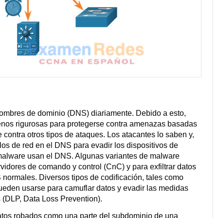
nombres de dominio (DNS) diariamente. Debido a esto,
enos rigurosas para protegerse contra amenazas basadas
contra otros tipos de ataques. Los atacantes lo saben y,
os de red en el DNS para evadir los dispositivos de
malware usan el DNS. Algunas variantes de malware
dores de comando y control (CnC) y para exfiltrar datos
 normales. Diversos tipos de codificación, tales como
pueden usarse para camuflar datos y evadir las medidas
 (DLP, Data Loss Prevention).
datos robados como una parte del subdominio de una