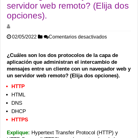
servidor web remoto? (Elija dos
opciones).
en
02/05/2022
Comentarios desactivados
¿Cuáles
son
los
¿Cuáles son los dos protocolos de la capa de
dos
aplicación que administran el intercambio de
protocolos
mensajes entre un cliente con un navegador web y
de
un servidor web remoto? (Elija dos opciones).
la
capa
HTTP
de
aplicación
HTML
que
DNS
administran
el
DHCP
intercambio
HTTPS
de
mensajes
entre
Explique:
Hypertext Transfer Protocol (HTTP) y
un