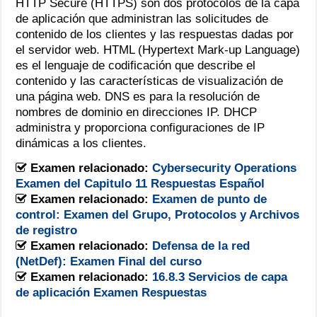
HTTP Secure (HTTPS) son dos protocolos de la capa
cliente
de aplicación que administran las solicitudes de
con
contenido de los clientes y las respuestas dadas por
un
navegador
el servidor web. HTML (Hypertext Mark-up Language)
web
es el lenguaje de codificación que describe el
y
contenido y las características de visualización de
un
una página web. DNS es para la resolución de
servidor
web
nombres de dominio en direcciones IP. DHCP
remoto?
administra y proporciona configuraciones de IP
(Elija
dinámicas a los clientes.
dos
opciones).
Examen relacionado:
Cybersecurity Operations
Examen del Capitulo 11 Respuestas Español
Examen relacionado:
Examen de punto de
control: Examen del Grupo, Protocolos y Archivos
de registro
Examen relacionado:
Defensa de la red
(NetDef): Examen Final del curso
Examen relacionado:
16.8.3 Servicios de capa
de aplicación Examen Respuestas