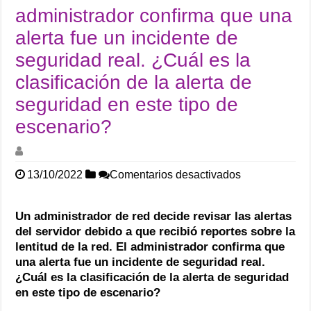
administrador confirma que una
alerta fue un incidente de
seguridad real. ¿Cuál es la
clasificación de la alerta de
seguridad en este tipo de
escenario?
en
13/10/2022
Comentarios desactivados
Un
administrador
de
Un administrador de red decide revisar las alertas
red
del servidor debido a que recibió reportes sobre la
decide
lentitud de la red. El administrador confirma que
revisar
una alerta fue un incidente de seguridad real.
las
alertas
¿Cuál es la clasificación de la alerta de seguridad
del
en este tipo de escenario?
servidor