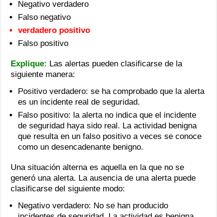
debido
Negativo verdadero
a
Falso negativo
que
recibió
verdadero positivo
reportes
Falso positivo
sobre
la
lentitud
Explique:
Las alertas pueden clasificarse de la
de
siguiente manera:
la
red.
Positivo verdadero: se ha comprobado que la alerta
El
es un incidente real de seguridad.
administrador
confirma
Falso positivo: la alerta no indica que el incidente
que
de seguridad haya sido real. La actividad benigna
una
que resulta en un falso positivo a veces se conoce
alerta
como un desencadenante benigno.
fue
un
incidente
Una situación alterna es aquella en la que no se
de
generó una alerta. La ausencia de una alerta puede
seguridad
clasificarse del siguiente modo:
real.
¿Cuál
Negativo verdadero: No se han producido
es
incidentes de seguridad. La actividad es benigna.