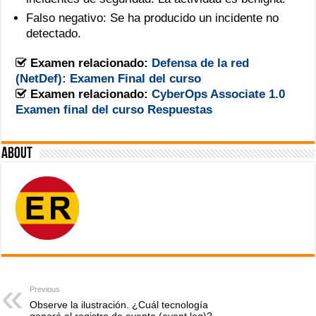
la
clasificación
Falso negativo: Se ha producido un incidente no
de
detectado.
la
alerta
Examen relacionado:
Defensa de la red
de
(NetDef): Examen Final del curso
seguridad
en
Examen relacionado:
CyberOps Associate 1.0
este
Examen final del curso Respuestas
tipo
de
escenario?
About
Previous
Observe la ilustración. ¿Cuál tecnología