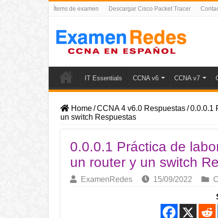
Ítems de examen
Descargar Cisco Packet Tracer
Conta
IT Essentials
CCNA v6
CCNA v7
Home
/
CCNA 4 v6.0 Respuestas
/
0.0.0.1 
un switch Respuestas
0.0.0.1 Práctica de labor
un router y un switch R
ExamenRedes
15/09/2022
C