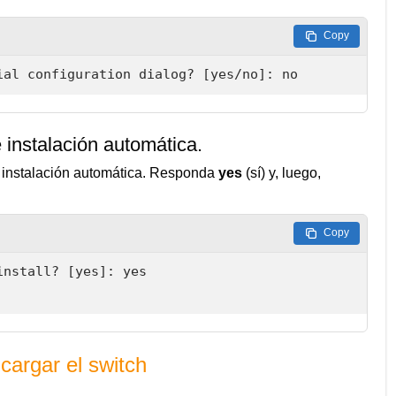
Copy
ial configuration dialog? [yes/no]: no
 instalación automática.
de instalación automática. Responda
yes
(sí) y, luego,
Copy
nstall? [yes]: yes

 cargar el switch