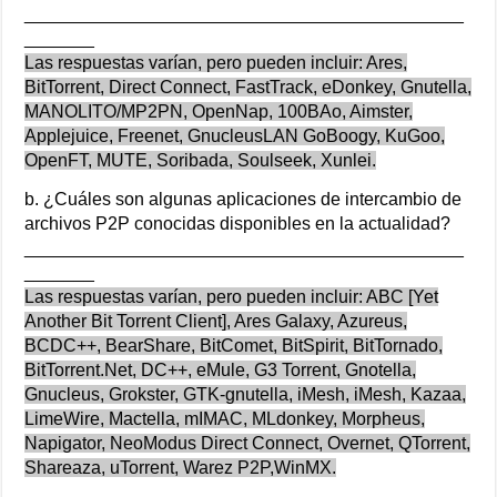
____________________________________________
_______
Las respuestas varían, pero pueden incluir: Ares,
BitTorrent, Direct Connect, FastTrack, eDonkey, Gnutella,
MANOLITO/MP2PN, OpenNap, 100BAo, Aimster,
Applejuice, Freenet, GnucleusLAN GoBoogy, KuGoo,
OpenFT, MUTE, Soribada, Soulseek, Xunlei.
b. ¿Cuáles son algunas aplicaciones de intercambio de
archivos P2P conocidas disponibles en la actualidad?
____________________________________________
_______
Las respuestas varían, pero pueden incluir: ABC [Yet
Another Bit Torrent Client], Ares Galaxy, Azureus,
BCDC++, BearShare, BitComet, BitSpirit, BitTornado,
BitTorrent.Net, DC++, eMule, G3 Torrent, Gnotella,
Gnucleus, Grokster, GTK-gnutella, iMesh, iMesh, Kazaa,
LimeWire, Mactella, mIMAC, MLdonkey, Morpheus,
Napigator, NeoModus Direct Connect, Overnet, QTorrent,
Shareaza, uTorrent, Warez P2P,WinMX.