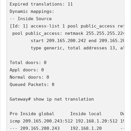
Expired translations: 11  

Dynamic mappings:  

-- Inside Source  

[Id: 1] access-list 1 pool public_access refco
 pool public_access: netmask 255.255.255.224  

        start 209.165.200.242 end 209.165.200.
        type generic, total addresses 13, allo
Total doors: 0  

Appl doors: 0  

Normal doors: 0  

Queued Packets: 0  

Gateway# show ip nat translation  

Pro Inside global      Inside local       Outs
icmp 209.165.200.243:512 192.168.1.20:512 192.
--- 209.165.200.243    192.168.1.20       --- 