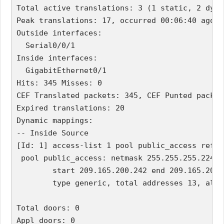
Total active translations: 3 (1 static, 2 dyna
Peak translations: 17, occurred 00:06:40 ago

Outside interfaces:

  Serial0/0/1

Inside interfaces:

  GigabitEthernet0/1

Hits: 345 Misses: 0

CEF Translated packets: 345, CEF Punted packets
Expired translations: 20

Dynamic mappings:

-- Inside Source

[Id: 1] access-list 1 pool public_access refco
 pool public_access: netmask 255.255.255.224

        start 209.165.200.242 end 209.165.200.2
        type generic, total addresses 13, allo
Total doors: 0

Appl doors: 0
