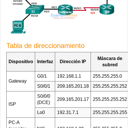
Tabla de direccionamiento
Máscara de
Dispositivo
Interfaz
Dirección IP
subred
G0/1
192.168.1.1
255.255.255.0
Gateway
S0/0/1
209.165.201.18
255.255.255.252
S0/0/0
209.165.201.17
255.255.255.252
(DCE)
ISP
Lo0
192.31.7.1
255.255.255.255
PC-A