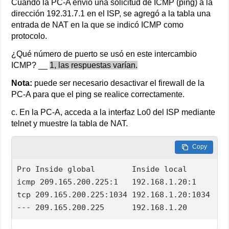
Cuando la PC-A envió una solicitud de ICMP (ping) a la
dirección 192.31.7.1 en el ISP, se agregó a la tabla una
entrada de NAT en la que se indicó ICMP como
protocolo.
¿Qué número de puerto se usó en este intercambio
ICMP? __
1, las respuestas varían.
Nota:
puede ser necesario desactivar el firewall de la
PC-A para que el ping se realice correctamente.
c. En la PC-A, acceda a la interfaz Lo0 del ISP mediante
telnet y muestre la tabla de NAT.
Copy
Pro Inside global        Inside local       Ou
icmp 209.165.200.225:1   192.168.1.20:1     19
tcp 209.165.200.225:1034 192.168.1.20:1034  19
--- 209.165.200.225      192.168.1.20       --