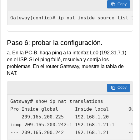
Copy
Gateway(config)# ip nat inside source list 1 p
Paso 6: probar la configuración.
a. En la PC-B, haga ping a la interfaz Lo0 (192.31.7.1)
en el ISP. Si el ping falló, resuelva y corrija los
problemas. En el router Gateway, muestre la tabla de
NAT.
Copy
Gateway# show ip nat translations  

Pro Inside global      Inside local       Outs
--- 209.165.200.225    192.168.1.20       --- 
icmp 209.165.200.242:1 192.168.1.21:1     192.
--- 209.165.200.242    192.168.1.21       --- 