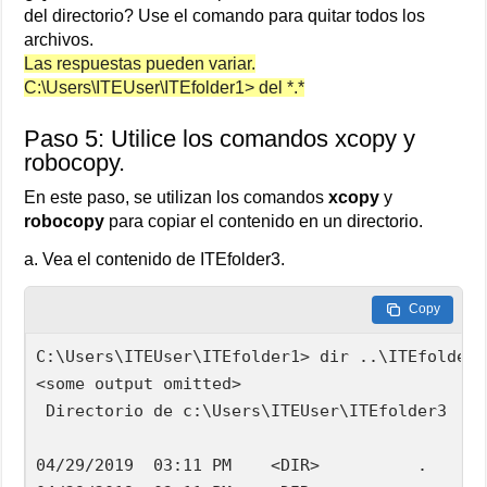
del directorio? Use el comando para quitar todos los
archivos.
Las respuestas pueden variar.
C:\Users\ITEUser\ITEfolder1> del *.*
Paso 5: Utilice los comandos xcopy y
robocopy.
En este paso, se utilizan los comandos
xcopy
y
robocopy
para copiar el contenido en un directorio.
a. Vea el contenido de ITEfolder3.
Copy
C:\Users\ITEUser\ITEfolder1> dir ..\ITEfolder3

<some output omitted>

 Directorio de c:\Users\ITEUser\ITEfolder3

04/29/2019  03:11 PM    <DIR>          .
