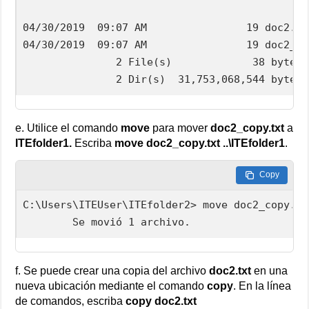
04/30/2019  09:07 AM                19 doc2.txt
04/30/2019  09:07 AM                19 doc2_co
               2 File(s)             38 bytes

               2 Dir(s)  31,753,068,544 bytes 
e. Utilice el comando
move
para mover
doc2_copy.txt
a
ITEfolder1.
Escriba
move doc2_copy.txt ..\ITEfolder1
.
Copy
C:\Users\ITEUser\ITEfolder2> move doc2_copy.tx
        Se movió 1 archivo.
f. Se puede crear una copia del archivo
doc2.txt
en una
nueva ubicación mediante el comando
copy
. En la línea
de comandos, escriba
copy doc2.txt