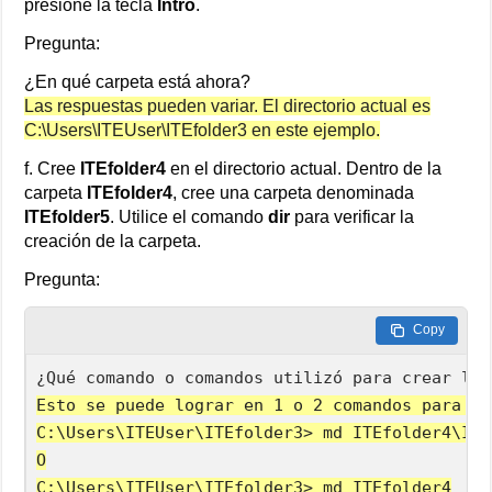
presione la tecla
Intro
.
Pregunta:
¿En qué carpeta está ahora?
Las respuestas pueden variar. El directorio actual es
C:\Users\ITEUser\ITEfolder3 en este ejemplo.
f. Cree
ITEfolder4
en el directorio actual. Dentro de la
carpeta
ITEfolder4
, cree una carpeta denominada
ITEfolder5
. Utilice el comando
dir
para verificar la
creación de la carpeta.
Pregunta:
Copy
Esto se puede lograr en 1 o 2 comandos para cr
C:\Users\ITEUser\ITEfolder3> md ITEfolder4\ITE
O

C:\Users\ITEUser\ITEfolder3> md ITEfolder4
