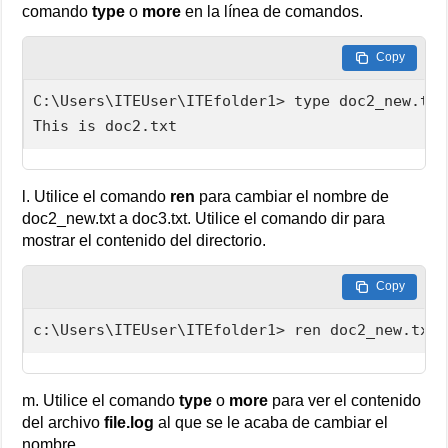
comando
type
o
more
en la línea de comandos.
Copy
C:\Users\ITEUser\ITEfolder1> type doc2_new.txt

This is doc2.txt
l. Utilice el comando
ren
para cambiar el nombre de
doc2_new.txt a doc3.txt. Utilice el comando dir para
mostrar el contenido del directorio.
Copy
c:\Users\ITEUser\ITEfolder1> ren doc2_new.txt 
m. Utilice el comando
type
o
more
para ver el contenido
del archivo
file.log
al que se le acaba de cambiar el
nombre.