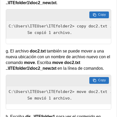
..\ITEfolder1\doc2_new.txt
.
Copy
C:\Users\ITEUser\ITEfolder2> copy doc2.txt ..\
        Se copió 1 archivo.
g. El archivo
doc2.txt
también se puede mover a una
nueva ubicación con un nombre de archivo nuevo con el
comando
move
. Escriba
move doc2.txt
..\ITEfolder1\doc2_new.txt
en la línea de comandos.
Copy
C:\Users\ITEUser\ITEfolder2> move doc2.txt ..\
        Se movió 1 archivo.
h. Escriba
dir ..\ITEfolder1
para ver el contenido en