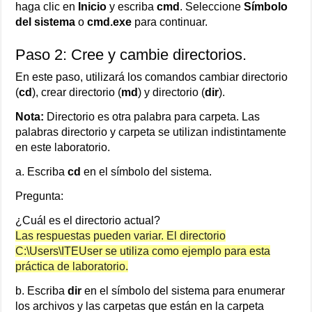
haga clic en
Inicio
y escriba
cmd
. Seleccione
Símbolo
del sistema
o
cmd.exe
para continuar.
Paso 2: Cree y cambie directorios.
En este paso, utilizará los comandos cambiar directorio
(
cd
), crear directorio (
md
) y directorio (
dir
).
Nota:
Directorio es otra palabra para carpeta. Las
palabras directorio y carpeta se utilizan indistintamente
en este laboratorio.
a. Escriba
cd
en el símbolo del sistema.
Pregunta:
¿Cuál es el directorio actual?
Las respuestas pueden variar. El directorio
C:\Users\ITEUser se utiliza como ejemplo para esta
práctica de laboratorio.
b. Escriba
dir
en el símbolo del sistema para enumerar
los archivos y las carpetas que están en la carpeta