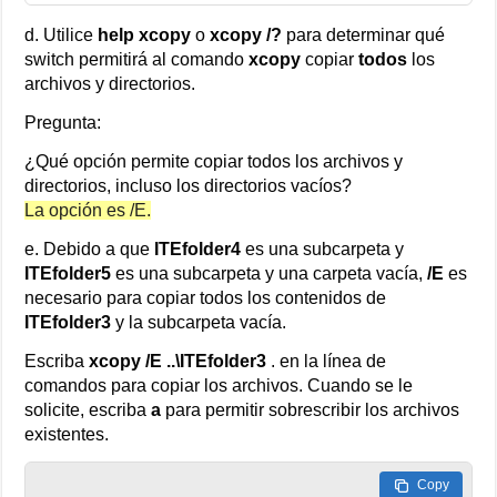
d. Utilice
help xcopy
o
xcopy /?
para determinar qué
switch permitirá al comando
xcopy
copiar
todos
los
archivos y directorios.
Pregunta:
¿Qué opción permite copiar todos los archivos y
directorios, incluso los directorios vacíos?
La opción es /E.
e. Debido a que
ITEfolder4
es una subcarpeta y
ITEfolder5
es una subcarpeta y una carpeta vacía,
/E
es
necesario para copiar todos los contenidos de
ITEfolder3
y la subcarpeta vacía.
Escriba
xcopy /E ..\ITEfolder3
. en la línea de
comandos para copiar los archivos. Cuando se le
solicite, escriba
a
para permitir sobrescribir los archivos
existentes.
Copy