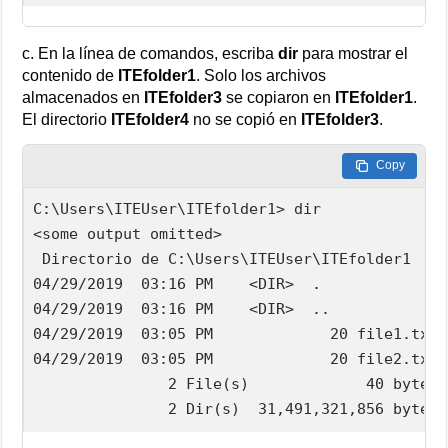
c. En la línea de comandos, escriba
dir
para mostrar el
contenido de
ITEfolder1
. Solo los archivos
almacenados en
ITEfolder3
se copiaron en
ITEfolder1
.
El directorio
ITEfolder4
no se copió en
ITEfolder3
.
Copy
C:\Users\ITEUser\ITEfolder1> dir

<some output omitted>

 Directorio de C:\Users\ITEUser\ITEfolder1

04/29/2019  03:16 PM    <DIR>  .

04/29/2019  03:16 PM    <DIR>  ..

04/29/2019  03:05 PM             20 file1.txt

04/29/2019  03:05 PM             20 file2.txt

               2 File(s)             40 bytes

               2 Dir(s)  31,491,321,856 bytes 