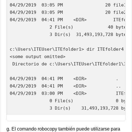
04/29/2019  03:05 PM                20 file1.tx
04/29/2019  03:05 PM                20 file2.tx
04/29/2019  04:41 PM    <DIR>          ITEfolde
               2 File(s)             40 bytes

               3 Dir(s)  31,493,193,728 bytes f
c:\Users\ITEUser\ITEfolder1> dir ITEfolder4

<some output omitted>

 Directorio de c:\Users\ITEUser\ITEfolder1\ITE
04/29/2019  04:41 PM    <DIR>           .

04/29/2019  04:41 PM    <DIR>           ..

04/29/2019  03:00 PM    <DIR>           ITEfold
               0 File(s)                0 bytes
               3 Dir(s)    31,493,193,728 byte
g. El comando robocopy también puede utilizarse para