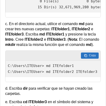
               0 File(s)             0 bytes

              15 Dir(s) 32,671,969,280 bytes f
c. En el directorio actual, utilice el comando
md
para
crear tres nuevas carpetas:
ITEfolder1
,
ITEfolder2
e
ITEfolder3
. Escriba
md ITEfolder1
y presione la tecla
Intro
. Cree
ITEfolder2
e
ITEfolder3
. (
Nota
: El comando
mkdir
realiza la misma función que el comando
md
).
Copy
C:\Users\ITEUser> md ITEfolder1

C:\Users\ITEUser> md ITEfolder2 ITEfolder3
d. Escriba
dir
para verificar que se hayan creado las
carpetas.
e. Escriba
cd ITEfolder3
en el símbolo del sistema y