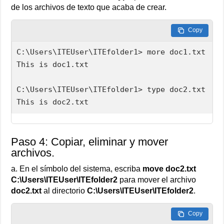
de los archivos de texto que acaba de crear.
Copy
C:\Users\ITEUser\ITEfolder1> more doc1.txt

This is doc1.txt

C:\Users\ITEUser\ITEfolder1> type doc2.txt

This is doc2.txt
Paso 4: Copiar, eliminar y mover
archivos.
a. En el símbolo del sistema, escriba
move doc2.txt
C:\Users\ITEUser\ITEfolder2
para mover el archivo
doc2.txt
al directorio
C:\Users\ITEUser\ITEfolder2
.
Copy