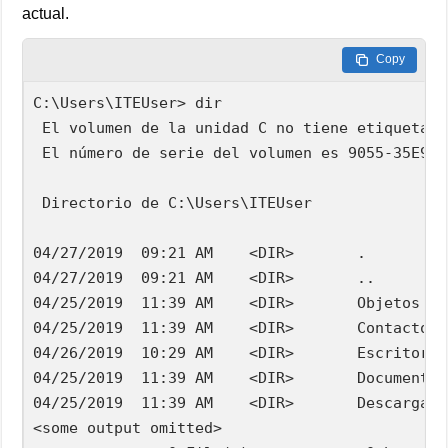
actual.
Copy
C:\Users\ITEUser> dir

 El volumen de la unidad C no tiene etiqueta.

 El número de serie del volumen es 9055-35E9

 Directorio de C:\Users\ITEUser

04/27/2019  09:21 AM    <DIR>       .

04/27/2019  09:21 AM    <DIR>       ..

04/25/2019  11:39 AM    <DIR>       Objetos 3D

04/25/2019  11:39 AM    <DIR>       Contactos

04/26/2019  10:29 AM    <DIR>       Escritorio

04/25/2019  11:39 AM    <DIR>       Documentos

04/25/2019  11:39 AM    <DIR>       Descargas

<some output omitted>
