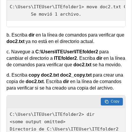
C:\Users\ITEUser\ITEfolder1> move doc2.txt C:\
        Se movió 1 archivo.
b. Escriba
dir
en la línea de comandos para verificar que
doc2.txt
ya no está en el directorio actual.
c. Navegue a
C:\Users\ITEUser\ITEfolder2
para
cambiar el directorio a
ITEfolder2
. Escriba
dir
en la línea
de comandos para verificar que
doc2.txt
se ha movido.
d. Escriba
copy doc2.txt doc2_copy.txt
para crear una
copia de
doc2.txt
. Escriba
dir
en la línea de comandos
para verificar si se ha creado una copia del archivo.
Copy
C:\Users\ITEUser\ITEfolder2> dir

<some output omitted>

Directorio de C:\Users\ITEUser\ITEfolder2
