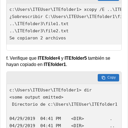
c:\Users\ITEUser\ITEfolder1> xcopy /E ..\ITEfo
¿Sobrescribir C:\Users\ITEUser\ITEfolder1\file
..\ITEfolder3\file1.txt

..\ITEfolder3\file2.txt

Se copiaron 2 archivos
f. Verifique que
ITEfolder4
y
ITEfolder5
también se
hayan copiado en
ITEfolder1
.
Copy
c:\Users\ITEUser\ITEfolder1> dir

<some output omitted>

 Directorio de c:\Users\ITEUser\ITEfolder1

04/29/2019  04:41 PM    <DIR>          .

04/29/2019  04:41 PM    <DIR>          ..
