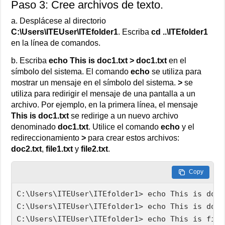
Paso 3: Cree archivos de texto.
a. Desplácese al directorio
C:\Users\ITEUser\ITEfolder1
. Escriba
cd ..\ITEfolder1
en la línea de comandos.
b. Escriba
echo This is doc1.txt > doc1.txt
en el
símbolo del sistema. El comando
echo
se utiliza para
mostrar un mensaje en el símbolo del sistema.
>
se
utiliza para redirigir el mensaje de una pantalla a un
archivo. Por ejemplo, en la primera línea, el mensaje
This is doc1.txt
se redirige a un nuevo archivo
denominado
doc1.txt
. Utilice el comando
echo
y el
redireccionamiento
>
para crear estos archivos:
doc2.txt
,
file1.txt
y
file2.txt
.
Copy
C:\Users\ITEUser\ITEfolder1> echo This is doc1
C:\Users\ITEUser\ITEfolder1> echo This is doc2
C:\Users\ITEUser\ITEfolder1> echo This is file