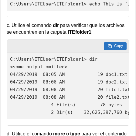
C:\Users\ITEUser\ITEfolder1> echo This is file
c. Utilice el comando
dir
para verificar que los archivos
se encuentren en la carpeta
ITEfolder1
.
Copy
C:\Users\ITEUser\ITEFolder1> dir

<some output omitted>

04/29/2019  08:05 AM            19 doc1.txt

04/29/2019  08:06 AM            19 doc2.txt

04/29/2019  08:08 AM            20 file1.txt

04/29/2019  08:08 AM            20 file2.txt

               4 File(s)         78 bytes

               2 Dir(s)    32,625,397,760 byte
d. Utilice el comando
more
o
type
para ver el contenido