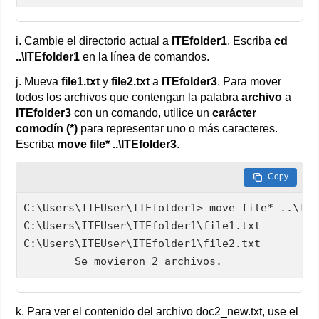
i. Cambie el directorio actual a
ITEfolder1
. Escriba
cd
..\ITEfolder1
en la línea de comandos.
j. Mueva
file1.txt
y
file2.txt
a
ITEfolder3
. Para mover
todos los archivos que contengan la palabra
archivo
a
ITEfolder3
con un comando, utilice un
carácter
comodín (*)
para representar uno o más caracteres.
Escriba
move file* ..\ITEfolder3
.
Copy
C:\Users\ITEUser\ITEfolder1> move file* ..\ITE
C:\Users\ITEUser\ITEfolder1\file1.txt

C:\Users\ITEUser\ITEfolder1\file2.txt

        Se movieron 2 archivos.
k. Para ver el contenido del archivo doc2_new.txt, use el