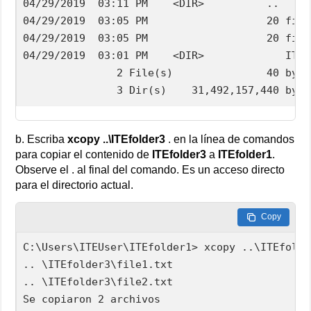
04/29/2019  03:11 PM    <DIR>          ..

04/29/2019  03:05 PM                   20 file
04/29/2019  03:05 PM                   20 file
04/29/2019  03:01 PM    <DIR>             ITEf
               2 File(s)               40 bytes
               3 Dir(s)    31,492,157,440 byte
b. Escriba
xcopy ..\ITEfolder3
. en la línea de comandos
para copiar el contenido de
ITEfolder3
a
ITEfolder1
.
Observe el . al final del comando. Es un acceso directo
para el directorio actual.
Copy
C:\Users\ITEUser\ITEfolder1> xcopy ..\ITEfolder
.. \ITEfolder3\file1.txt

.. \ITEfolder3\file2.txt

Se copiaron 2 archivos