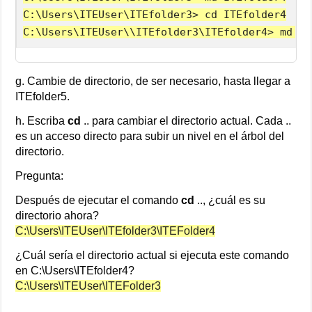
C:\Users\ITEUser\ITEfolder3> cd ITEfolder4

C:\Users\ITEUser\\ITEfolder3\ITEfolder4> md IT
g. Cambie de directorio, de ser necesario, hasta llegar a
ITEfolder5.
h. Escriba
cd
.. para cambiar el directorio actual. Cada ..
es un acceso directo para subir un nivel en el árbol del
directorio.
Pregunta:
Después de ejecutar el comando
cd
.., ¿cuál es su
directorio ahora?
C:\Users\ITEUser\ITEfolder3\ITEFolder4
¿Cuál sería el directorio actual si ejecuta este comando
en C:\Users\ITEfolder4?
C:\Users\ITEUser\ITEFolder3