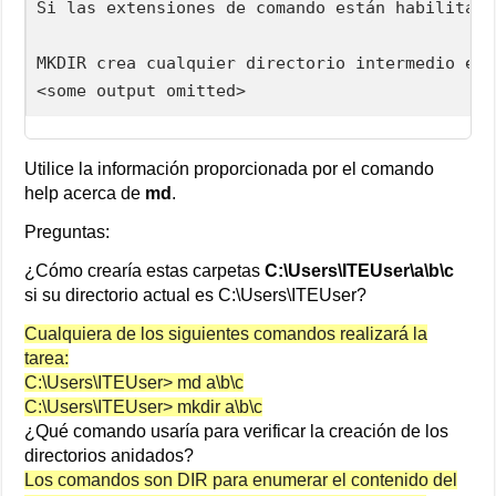
Si las extensiones de comando están habilitada
MKDIR crea cualquier directorio intermedio en 
<some output omitted>
Utilice la información proporcionada por el comando
help acerca de
md
.
Preguntas:
¿Cómo crearía estas carpetas
C:\Users\ITEUser\a\b\c
si su directorio actual es C:\Users\ITEUser?
Cualquiera de los siguientes comandos realizará la
tarea:
C:\Users\ITEUser> md a\b\c
C:\Users\ITEUser> mkdir a\b\c
¿Qué comando usaría para verificar la creación de los
directorios anidados?
Los comandos son DIR para enumerar el contenido del