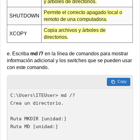
y árboles de directorios.
Permite el correcto apagado local o
SHUTDOWN
remoto de una computadora.
Copia archivos y árboles de
XCOPY
directorios.
e. Escriba
md /?
en la línea de comandos para mostrar
información adicional y los switches que se pueden usar
con este comando.
Copy
C:\Users\ITEUser> md /?

Crea un directorio.

Ruta MKDIR [unidad:]

Ruta MD [unidad:]
