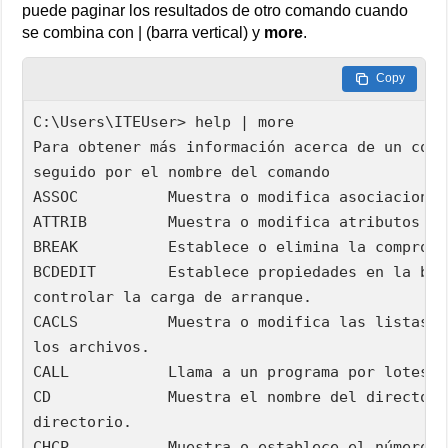
puede paginar los resultados de otro comando cuando
se combina con | (barra vertical) y
more
.
Copy
C:\Users\ITEUser> help | more

Para obtener más información acerca de un coma
seguido por el nombre del comando

ASSOC          Muestra o modifica asociaciones
ATTRIB         Muestra o modifica atributos de
BREAK          Establece o elimina la comproba
BCDEDIT        Establece propiedades en la bas
controlar la carga de arranque.

CACLS          Muestra o modifica las listas d
los archivos.

CALL           Llama a un programa por lotes d
CD             Muestra el nombre del directori
directorio.

CHCP           Muestra o establece el número d