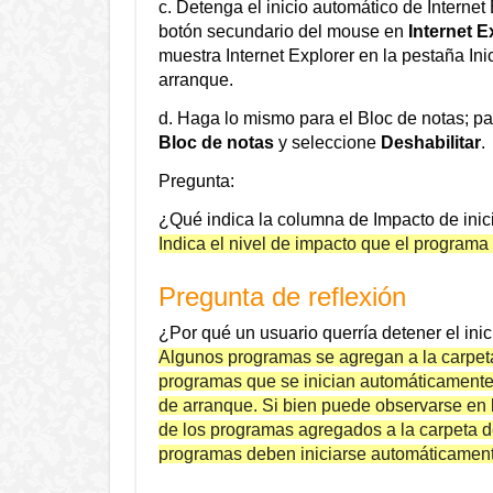
c. Detenga el inicio automático de Internet
botón secundario del mouse en
Internet E
muestra Internet Explorer en la pestaña In
arranque.
d. Haga lo mismo para el Bloc de notas; pa
Bloc de notas
y seleccione
Deshabilitar
.
Pregunta:
¿Qué indica la columna de Impacto de inic
Indica el nivel de impacto que el programa 
Pregunta de reflexión
¿Por qué un usuario querría detener el ini
Algunos programas se agregan a la carpeta
programas que se inician automáticamente 
de arranque. Si bien puede observarse en 
de los programas agregados a la carpeta de
programas deben iniciarse automáticament