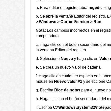
a. Para editar el registro, abra
regedit
. Hag
b. Se abre la ventana Editor del registro.
> Windows > CurrentVersion > Run
.
Nota:
Los cambios incorrectos en el registr
computadora.
c. Haga clic con el botón secundario del 
la ventana Editor del registro.
d. Seleccione
Nuevo
y haga clic en
Valor
e. Se crea un nuevo Valor de cadena.
f. Haga clic en cualquier espacio en blanc
mouse en
Nuevo valor #1
y seleccione
Ca
g. Escriba
Bloc de notas
para el nuevo no
h. Haga clic con el botón secundario del 
i. Escriba
C:\Windows\System32\notepad