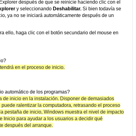
 Explorer después de que se reinicie haciendo clic con el
xplorer
y seleccionando
Deshabilitar.
Si bien todavía se
icio, ya no se iniciará automáticamente después de un
ra ello, haga clic con el botón secundario del mouse en
io?
tendrá en el proceso de inicio.
cio automático de los programas?
 de inicio en la instalación. Disponer de demasiados
puede ralentizar la computadora, retrasando el proceso
la pestaña de inicio, Windows muestra el nivel de impacto
 Inicio para ayudar a los usuarios a decidir qué
e después del arranque.