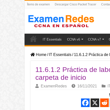
Ítems de examen
Descargar Cisco Packet Tracer
Conta
IT Essentials
CCNA v6
CCNA v7
Home
/
IT Essentials
/
11.6.1.2 Práctica de 
11.6.1.2 Práctica de lab
carpeta de inicio
ExamenRedes
16/11/2021
I