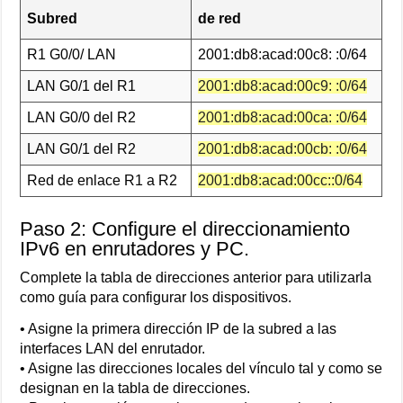
Subred
de red
R1 G0/0/ LAN
2001:db8:acad:00c8: :0/64
LAN G0/1 del R1
2001:db8:acad:00c9: :0/64
LAN G0/0 del R2
2001:db8:acad:00ca: :0/64
LAN G0/1 del R2
2001:db8:acad:00cb: :0/64
Red de enlace R1 a R2
2001:db8:acad:00cc::0/64
Paso 2: Configure el direccionamiento
IPv6 en enrutadores y PC.
Complete la tabla de direcciones anterior para utilizarla
como guía para configurar los dispositivos.
• Asigne la primera dirección IP de la subred a las
interfaces LAN del enrutador.
• Asigne las direcciones locales del vínculo tal y como se
designan en la tabla de direcciones.