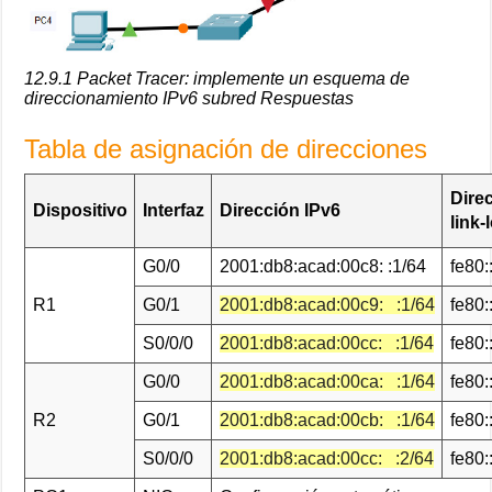
12.9.1 Packet Tracer: implemente un esquema de
direccionamiento IPv6 subred Respuestas
Tabla de asignación de direcciones
Dire
Dispositivo
Interfaz
Dirección IPv6
link-
G0/0
2001:db8:acad:00c8: :1/64
fe80:
R1
G0/1
2001:db8:acad:00c9: :1/64
fe80:
S0/0/0
2001:db8:acad:00cc: :1/64
fe80:
G0/0
2001:db8:acad:00ca: :1/64
fe80:
R2
G0/1
2001:db8:acad:00cb: :1/64
fe80:
S0/0/0
2001:db8:acad:00cc: :2/64
fe80: