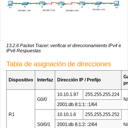
13.2.6 Packet Tracer: verificar el direccionamiento IPv4 e
IPv6 Respuestas
Tabla de asignación de direcciones
G
Dispositivo
Interfaz
Dirección IP / Prefijo
p
10.10.1.97
255.255.255.224
G0/0
N
2001:db 8:1:1: :1/64
R1
10.10.1.6
255.255.255.252
S0/0/1
2001:db 8:1:2: :2/64
N