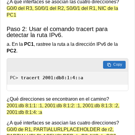
¿A qué interfaces se asocian las cuatro direcciones?
G0/0 del R3, S0/0/1 del R2, S0/0/1 del R1, NIC de la
PC1
Paso 2: Usar el comando tracert para
detectar la ruta IPv6.
a. En la
PC1
, rastree la ruta a la dirección IPv6 de la
PC2
.
Copy
PC>
 tracert 2001:db8:1:4::a
¿Qué direcciones se encontraron en el camino?
2001:db 8:1:1: :1, 2001:db 8:1:2: :1, 2001:db 8:1:3: :2,
2001:db 8:1:4: :a
¿A qué interfaces se asocian las cuatro direcciones?
G0/0 de R1, PARTIALURLPLACEHOLDER de r2,