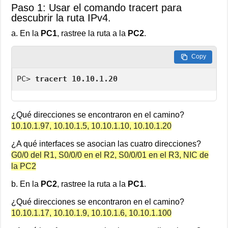
Paso 1: Usar el comando tracert para
descubrir la ruta IPv4.
a. En la
PC1
, rastree la ruta a la
PC2
.
Copy
PC> 
tracert 10.10.1.20
¿Qué direcciones se encontraron en el camino?
10.10.1.97, 10.10.1.5, 10.10.1.10, 10.10.1.20
¿A qué interfaces se asocian las cuatro direcciones?
G0/0 del R1, S0/0/0 en el R2, S0/0/01 en el R3, NIC de
la PC2
b. En la
PC2
, rastree la ruta a la
PC1
.
¿Qué direcciones se encontraron en el camino?
10.10.1.17, 10.10.1.9, 10.10.1.6, 10.10.1.100