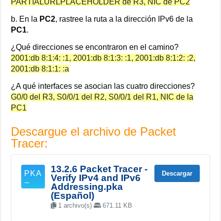
PARTIALURLPLACEHOLDER de R3, NIC de PC2
b. En la
PC2
, rastree la ruta a la dirección IPv6 de la
PC1
.
¿Qué direcciones se encontraron en el camino?
2001:db 8:1:4: :1, 2001:db 8:1:3: :1, 2001:db 8:1:2: :2,
2001:db 8:1:1: :a
¿A qué interfaces se asocian las cuatro direcciones?
G0/0 del R3, S0/0/1 del R2, S0/0/1 del R1, NIC de la
PC1
Descargue el archivo de Packet
Tracer:
13.2.6 Packet Tracer -
Descargar
Verify IPv4 and IPv6
Addressing.pka
(Español)
1 archivo(s)
671.11 KB