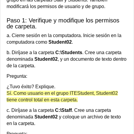
modificará los permisos de usuario y de grupo.
Paso 1: Verifique y modifique los permisos
de carpeta.
a. Cierre sesión en la computadora. Inicie sesión en la
computadora como
Student02
.
b. Diríjase a la carpeta
C:\Students
. Cree una carpeta
denominada
Student02
, y un documento de texto dentro
de la carpeta.
Pregunta:
¿Tuvo éxito? Explique.
Sí. Como usuario en el grupo ITEStudent, Student02
tiene control total en esta carpeta.
c. Diríjase a la carpeta
C:\Staff
. Cree una carpeta
denominada
Student02
y coloque un archivo de texto
en la carpeta.
Pregunta: