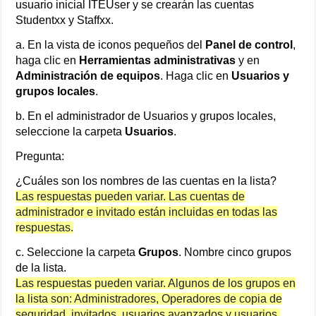
usuario inicial ITEUser y se crearán las cuentas
Studentxx y Staffxx.
a. En la vista de iconos pequeños del
Panel de control
,
haga clic en
Herramientas administrativas
y en
Administración de equipos
. Haga clic en
Usuarios y
grupos locales
.
b. En el administrador de Usuarios y grupos locales,
seleccione la carpeta
Usuarios
.
Pregunta:
¿Cuáles son los nombres de las cuentas en la lista?
Las respuestas pueden variar. Las cuentas de
administrador e invitado están incluidas en todas las
respuestas.
c. Seleccione la carpeta
Grupos
. Nombre cinco grupos
de la lista.
Las respuestas pueden variar. Algunos de los grupos en
la lista son: Administradores, Operadores de copia de
seguridad, invitados, usuarios avanzados y usuarios.