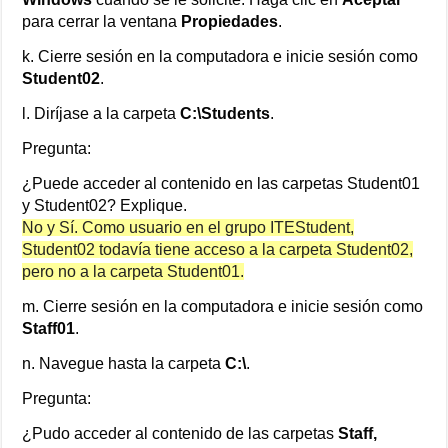
para cerrar la ventana
Propiedades
.
k. Cierre sesión en la computadora e inicie sesión como
Student02
.
l. Diríjase a la carpeta
C:\Students
.
Pregunta:
¿Puede acceder al contenido en las carpetas Student01
y Student02? Explique.
No y Sí. Como usuario en el grupo ITEStudent,
Student02 todavía tiene acceso a la carpeta Student02,
pero no a la carpeta Student01.
m. Cierre sesión en la computadora e inicie sesión como
Staff01
.
n. Navegue hasta la carpeta
C:\
.
Pregunta:
¿Pudo acceder al contenido de las carpetas
Staff,