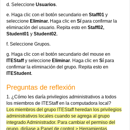
d. Seleccione
Usuarios
.
e. Haga clic con el botón secundario en
Staff01
y
seleccione
Eliminar.
Haga clic en
Sí
para confirmar la
eliminación del usuario. Repita esto en
Staff02,
Student01
y
Student02.
f. Seleccione Grupos.
g. Haga clic con el botón secundario del mouse en
ITEStaff
y seleccione
Eliminar
. Haga clic en
Sí
para
confirmar la eliminación del grupo. Repita esto en
ITEStudent
.
Preguntas de reflexión
1. ¿Cómo les daría privilegios administrativos a todos
los miembros de ITEStaff en la computadora local?
Los miembros del grupo ITEStaff heredan los privilegios
administrativos locales cuando se agrega al grupo
integrado Administrador. Para cambiar el permiso del
grupo, diríjase a Panel de control > Herramientas