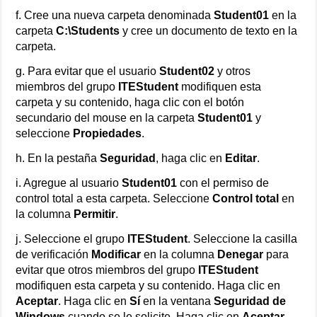
f. Cree una nueva carpeta denominada
Student01
en la
carpeta
C:\Students
y cree un documento de texto en la
carpeta.
g. Para evitar que el usuario
Student02
y otros
miembros del grupo
ITEStudent
modifiquen esta
carpeta y su contenido, haga clic con el botón
secundario del mouse en la carpeta
Student01
y
seleccione
Propiedades
.
h. En la pestaña
Seguridad
, haga clic en
Editar
.
i. Agregue al usuario
Student01
con el permiso de
control total a esta carpeta. Seleccione
Control total
en
la columna
Permitir
.
j. Seleccione el grupo
ITEStudent
. Seleccione la casilla
de verificación
Modificar
en la columna
Denegar
para
evitar que otros miembros del grupo
ITEStudent
modifiquen esta carpeta y su contenido. Haga clic en
Aceptar
. Haga clic en
Sí
en la ventana
Seguridad de
Windows
cuando se le solicite. Haga clic en
Aceptar