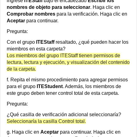
ingrese
ITEStaff
bajo el encabezado
Escribir los
nombres de objeto para seleccionar
. Haga clic en
Comprobar nombres
para la verificación. Haga clic en
Aceptar
para continuar.
Pregunta:
Con el grupo
ITEStaff
resaltado, ¿qué pueden hacer los
miembros en esta carpeta?
Los miembros del grupo ITEStaff tienen permisos de
lectura, lectura y ejecución, y visualización del contenido
de la carpeta.
f. Repita el mismo procedimiento para agregar permisos
para el grupo
ITEStudent
. Además, los miembros de
este grupo deben tener control total de esta carpeta.
Pregunta:
¿Qué casilla de verificación adicional seleccionaría?
Seleccionaría la casilla Control total.
g. Haga clic en
Aceptar
para continuar. Haga clic en