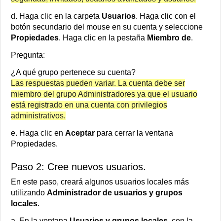
d. Haga clic en la carpeta
Usuarios
. Haga clic con el
botón secundario del mouse en su cuenta y seleccione
Propiedades
. Haga clic en la pestaña
Miembro de
.
Pregunta:
¿A qué grupo pertenece su cuenta?
Las respuestas pueden variar. La cuenta debe ser
miembro del grupo Administradores ya que el usuario
está registrado en una cuenta con privilegios
administrativos.
e. Haga clic en
Aceptar
para cerrar la ventana
Propiedades.
Paso 2: Cree nuevos usuarios.
En este paso, creará algunos usuarios locales más
utilizando
Administrador de usuarios y grupos
locales
.
a. En la ventana
Usuarios y grupos locales
, con la