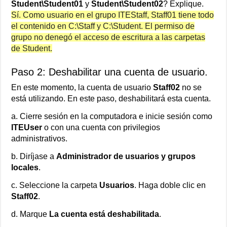
Student\Student01
y
Student\Student02
? Explique.
Sí. Como usuario en el grupo ITEStaff, Staff01 tiene todo
el contenido en C:\Staff y C:\Student. El permiso de
grupo no denegó el acceso de escritura a las carpetas
de Student.
Paso 2: Deshabilitar una cuenta de usuario.
En este momento, la cuenta de usuario
Staff02
no se
está utilizando. En este paso, deshabilitará esta cuenta.
a. Cierre sesión en la computadora e inicie sesión como
ITEUser
o con una cuenta con privilegios
administrativos.
b. Diríjase a
Administrador de usuarios y grupos
locales
.
c. Seleccione la carpeta
Usuarios
. Haga doble clic en
Staff02
.
d. Marque
La cuenta está deshabilitada
.