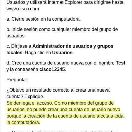
Usuarios y utilizará Internet Explorer para dirigirse hasta
www.cisco.com.
a. Cierre sesión en la computadora.
b. Inicie sesión como cualquier miembro del grupo de
usuarios.
c. Diríjase a
Administrador de usuarios y grupos
locales
. Haga clic en
Usuarios
.
d. Cree una cuenta de usuario nueva con el nombre
Test
y la contraseña
cisco12345
.
Pregunta:
¿Obtuvo un resultado correcto al crear una nueva
cuenta? Explique.
Se deniega el acceso. Como miembro del grupo de
usuarios, no puede crear una cuenta de usuario nuevo
porque la creación de la cuenta de usuario afecta a toda
la computadora.