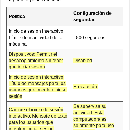
Configuración de
Política
seguridad
Inicio de sesión interactivo:
Límite de inactividad de la
1800 segundos
máquina
Dispositivos: Permitir el
desacoplamiento sin tener
Disabled
que iniciar sesión
Inicio de sesión interactivo:
Título de mensajes para los
Precaución:
usuarios que intenten iniciar
sesión
Se supervisa su
Cambie el inicio de sesión
actividad. Esta
interactivo: Mensaje de texto
computadora es
para los usuarios que
solamente para uso
intenten iniciar sesión