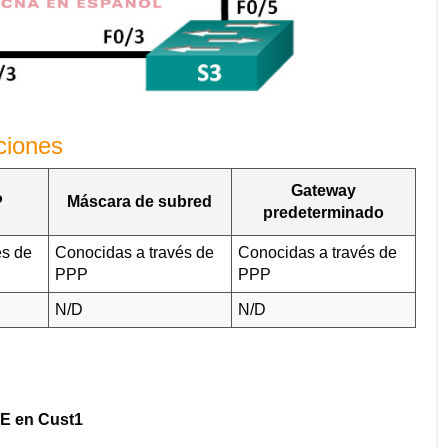
ciones
Gateway
P
Máscara de subred
predeterminado
és de
Conocidas a través de
Conocidas a través de
PPP
PPP
N/D
N/D
oE en Cust1