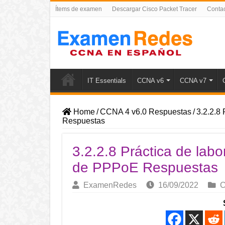
Ítems de examen
Descargar Cisco Packet Tracer
Conta
IT Essentials
CCNA v6
CCNA v7
Home
/
CCNA 4 v6.0 Respuestas
/
3.2.2.8
Respuestas
3.2.2.8 Práctica de labo
de PPPoE Respuestas
ExamenRedes
16/09/2022
C