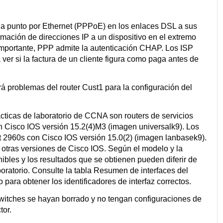
o a punto por Ethernet (PPPoE) en los enlaces DSL a sus
rmación de direcciones IP a un dispositivo en el extremo
mportante, PPP admite la autenticación CHAP. Los ISP
 ver si la factura de un cliente figura como paga antes de
rá problemas del router Cust1 para la configuración del
ácticas de laboratorio de CCNA son routers de servicios
on Cisco IOS versión 15.2(4)M3 (imagen universalk9). Los
st 2960s con Cisco IOS versión 15.0(2) (imagen lanbasek9).
y otras versiones de Cisco IOS. Según el modelo y la
bles y los resultados que se obtienen pueden diferir de
boratorio. Consulte la tabla Resumen de interfaces del
io para obtener los identificadores de interfaz correctos.
switches se hayan borrado y no tengan configuraciones de
tor.