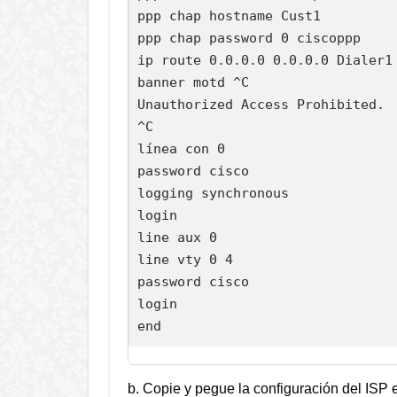
ppp chap hostname Cust1

ppp chap password 0 ciscoppp

ip route 0.0.0.0 0.0.0.0 Dialer1

banner motd ^C

Unauthorized Access Prohibited.

^C

línea con 0

password cisco

logging synchronous

login

line aux 0

line vty 0 4

password cisco

login

end
b. Copie y pegue la configuración del ISP e