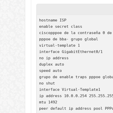
hostname ISP

enable secret class

ciscopppoe de la contraseña 0 de 
pppoe de bba- grupo global

virtual-template 1

interface GigabitEthernet0/1

no ip address

duplex auto

speed auto

grupo de enable traps pppoe globa
no shut

interface Virtual-Template1

ip address 10.0.0.254 255.255.255
mtu 1492

peer default ip address pool PPPo