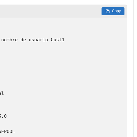
Copy
nombre de usuario Cust1

l

.0

EPOOL
