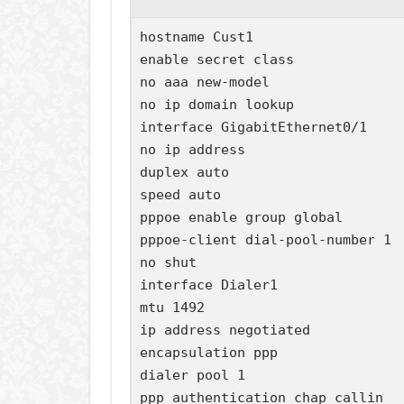
hostname Cust1

enable secret class

no aaa new-model

no ip domain lookup

interface GigabitEthernet0/1

no ip address

duplex auto

speed auto

pppoe enable group global

pppoe-client dial-pool-number 1

no shut

interface Dialer1

mtu 1492

ip address negotiated

encapsulation ppp

dialer pool 1

ppp authentication chap callin
