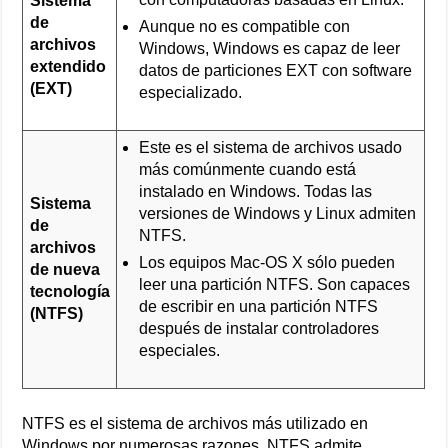
Sistema
de
Aunque no es compatible con
archivos
Windows, Windows es capaz de leer
extendido
datos de particiones EXT con software
(EXT)
especializado.
Este es el sistema de archivos usado
más comúnmente cuando está
instalado en Windows. Todas las
Sistema
versiones de Windows y Linux admiten
de
NTFS.
archivos
Los equipos Mac-OS X sólo pueden
de nueva
leer una partición NTFS. Son capaces
tecnología
de escribir en una partición NTFS
(NTFS)
después de instalar controladores
especiales.
NTFS es el sistema de archivos más utilizado en
Windows por numerosas razones. NTFS admite