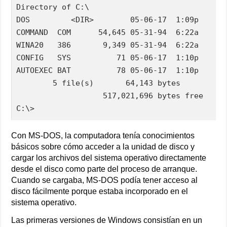
Directory of C:\

DOS         <DIR>        05-06-17  1:09p

COMMAND  COM      54,645 05-31-94  6:22a

WINA20   386       9,349 05-31-94  6:22a

CONFIG   SYS          71 05-06-17  1:10p

AUTOEXEC BAT          78 05-06-17  1:10p

        5 file(s)       64,143 bytes

                   517,021,696 bytes free

C:\>
Con MS-DOS, la computadora tenía conocimientos
básicos sobre cómo acceder a la unidad de disco y
cargar los archivos del sistema operativo directamente
desde el disco como parte del proceso de arranque.
Cuando se cargaba, MS-DOS podía tener acceso al
disco fácilmente porque estaba incorporado en el
sistema operativo.
Las primeras versiones de Windows consistían en un