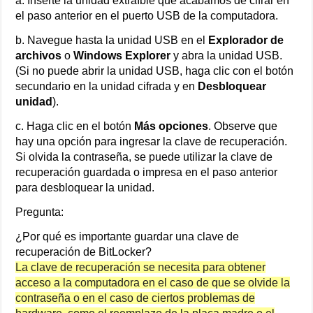
a. Inserte la unidad extraíble que acabamos de cifrar en
el paso anterior en el puerto USB de la computadora.
b. Navegue hasta la unidad USB en el
Explorador de
archivos
o
Windows Explorer
y abra la unidad USB.
(Si no puede abrir la unidad USB, haga clic con el botón
secundario en la unidad cifrada y en
Desbloquear
unidad
).
c. Haga clic en el botón
Más opciones
. Observe que
hay una opción para ingresar la clave de recuperación.
Si olvida la contraseña, se puede utilizar la clave de
recuperación guardada o impresa en el paso anterior
para desbloquear la unidad.
Pregunta:
¿Por qué es importante guardar una clave de
recuperación de BitLocker?
La clave de recuperación se necesita para obtener
acceso a la computadora en el caso de que se olvide la
contraseña o en el caso de ciertos problemas de