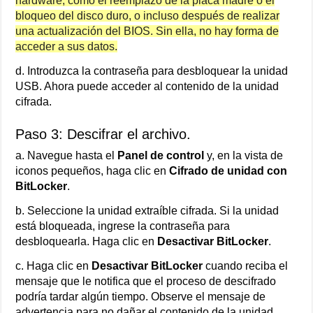
hardware, como el reemplazo de la placa madre o el
bloqueo del disco duro, o incluso después de realizar
una actualización del BIOS. Sin ella, no hay forma de
acceder a sus datos.
d. Introduzca la contraseña para desbloquear la unidad
USB. Ahora puede acceder al contenido de la unidad
cifrada.
Paso 3: Descifrar el archivo.
a. Navegue hasta el
Panel de control
y, en la vista de
iconos pequeños, haga clic en
Cifrado de unidad con
BitLocker
.
b. Seleccione la unidad extraíble cifrada. Si la unidad
está bloqueada, ingrese la contraseña para
desbloquearla. Haga clic en
Desactivar BitLocker
.
c. Haga clic en
Desactivar BitLocker
cuando reciba el
mensaje que le notifica que el proceso de descifrado
podría tardar algún tiempo. Observe el mensaje de
advertencia para no dañar el contenido de la unidad.