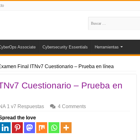
cto
Buscar:
CyberOps Associate
Cybersecurity Essentials
Herramientas
amen Final ITNv7 Cuestionario – Prueba en línea
TNv7 Cuestionario – Prueba en
A 1 v7 Respuestas
4 Comments
Spread the love