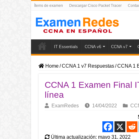
Ítems de examen
Descargar Cisco Packet Tracer
Conta
IT Essentials
CCNA v6
CCNA v7
Home
/
CCNA 1 v7 Respuestas
/
CCNA 1 Ex
CCNA 1 Examen Final I
línea
ExamRedes
14/04/2022
CCN
Última actualización: mayo 31, 2022