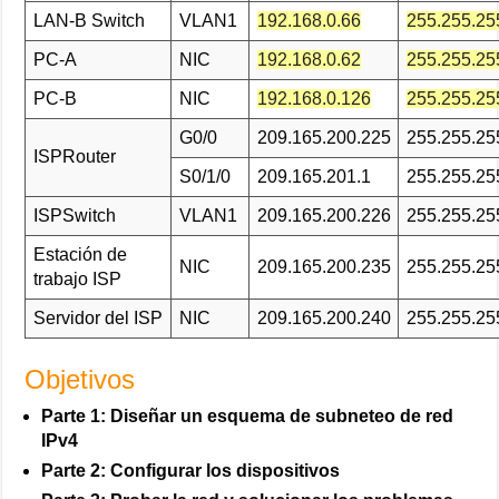
LAN-B Switch
VLAN1
192.168.0.66
255.255.25
PC-A
NIC
192.168.0.62
255.255.25
PC-B
NIC
192.168.0.126
255.255.25
G0/0
209.165.200.225
255.255.25
ISPRouter
S0/1/0
209.165.201.1
255.255.25
ISPSwitch
VLAN1
209.165.200.226
255.255.25
Estación de
NIC
209.165.200.235
255.255.25
trabajo ISP
Servidor del ISP
NIC
209.165.200.240
255.255.25
Objetivos
Parte 1: Diseñar un esquema de subneteo de red
IPv4
Parte 2: Configurar los dispositivos