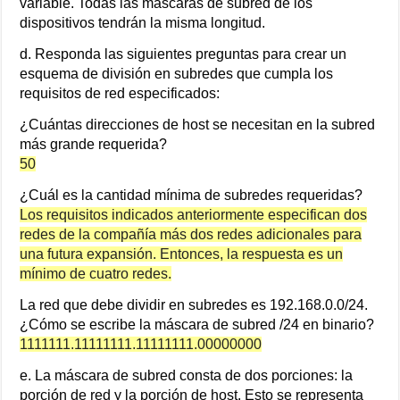
variable. Todas las máscaras de subred de los
dispositivos tendrán la misma longitud.
d. Responda las siguientes preguntas para crear un
esquema de división en subredes que cumpla los
requisitos de red especificados:
¿Cuántas direcciones de host se necesitan en la subred
más grande requerida?
50
¿Cuál es la cantidad mínima de subredes requeridas?
Los requisitos indicados anteriormente especifican dos
redes de la compañía más dos redes adicionales para
una futura expansión. Entonces, la respuesta es un
mínimo de cuatro redes.
La red que debe dividir en subredes es 192.168.0.0/24.
¿Cómo se escribe la máscara de subred /24 en binario?
1111111.11111111.11111111.00000000
e. La máscara de subred consta de dos porciones: la
porción de red y la porción de host. Esto se representa