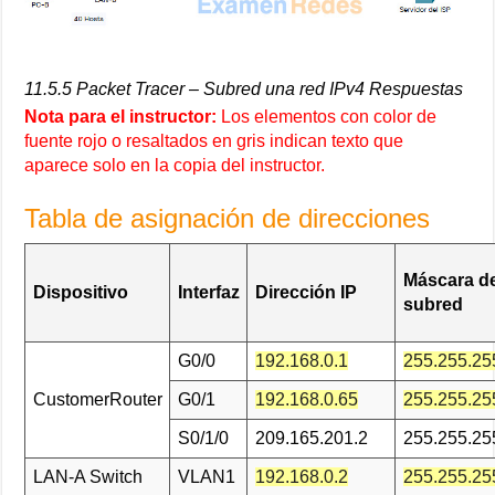
11.5.5 Packet Tracer – Subred una red IPv4 Respuestas
Nota para el instructor:
Los elementos con color de
fuente rojo o resaltados en gris indican texto que
aparece solo en la copia del instructor.
Tabla de asignación de direcciones
Máscara d
Dispositivo
Interfaz
Dirección IP
subred
G0/0
192.168.0.1
255.255.25
CustomerRouter
G0/1
192.168.0.65
255.255.25
S0/1/0
209.165.201.2
255.255.25
LAN-A Switch
VLAN1
192.168.0.2
255.255.25