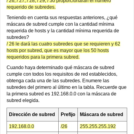
/ 26, / 27, / 28, / 29, / 30 proporcionarán el número
requerido de subredes.
Teniendo en cuenta sus respuestas anteriores, ¿qué
máscara de subred cumple con la cantidad mínima
requerida de hosts y la cantidad mínima requerida de
subredes?
/ 26 le dará las cuatro subredes que se requieren y 62
hosts por subred, que es mayor que los 50 hosts
requeridos para la primera subred.
Cuando haya determinado qué máscara de subred
cumple con todos los requisitos de red establecidos,
obtenga cada una de las subredes. Enumere las
subredes del primero al último en la tabla. Recuerde que
la primera subred es 192.168.0.0 con la máscara de
subred elegida.
Dirección de subred
Prefijo
Máscara de subred
192.168.0.0
/26
255.255.255.192