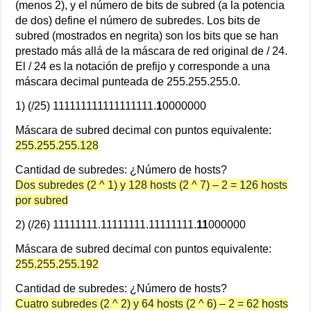
(menos 2), y el número de bits de subred (a la potencia
de dos) define el número de subredes. Los bits de
subred (mostrados en negrita) son los bits que se han
prestado más allá de la máscara de red original de / 24.
El / 24 es la notación de prefijo y corresponde a una
máscara decimal punteada de 255.255.255.0.
1) (/25) 111111111111111111.
1
0000000
Máscara de subred decimal con puntos equivalente:
255.255.255.128
Cantidad de subredes: ¿Número de hosts?
Dos subredes (2 ^ 1) y 128 hosts (2 ^ 7) – 2 = 126 hosts
por subred
2) (/26) 11111111.11111111.11111111.
11
000000
Máscara de subred decimal con puntos equivalente:
255.255.255.192
Cantidad de subredes: ¿Número de hosts?
Cuatro subredes (2 ^ 2) y 64 hosts (2 ^ 6) – 2 = 62 hosts